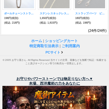
ボールチェーンストラップ パーツ
ステンレスネックレスチェーンG・約50センチ
ストラップパーツ ピンク
198円
(税別)
1,650円
(税別)
180円
(税別)
(税込
:
218円)
(税込
:
1,815円)
(税込
:
198円)
(24件/24件)
ホーム
|
ショッピングカート
特定商取引法表示
|
ご利用案内
PCサイト
© 2005 お守り屋さん. All Rights Reserved 当サイトの文章、画像などを無断で転記・転載する
こと及びオークション等での転売を一切禁止します。
お守りやパワーストーンでは物足りない方へ▼
本場、西洋魔術の力をあなたに