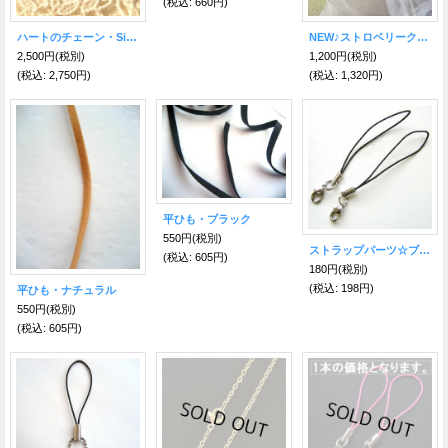
(税込
:
660円)
ハートのチェーン・Silver925 /40センチ＋5センチ
NEW♪ストロベリークォーツのBEAUTYストラップ
2,500円
(税別)
1,200円
(税別)
(税込
:
2,750円)
(税込
:
1,320円)
平ひも・ブラック
550円
(税別)
ストラップパーツ☆ブラック
(税込
:
605円)
180円
(税別)
(税込
:
198円)
平ひも・ナチュラル
550円
(税別)
(税込
:
605円)