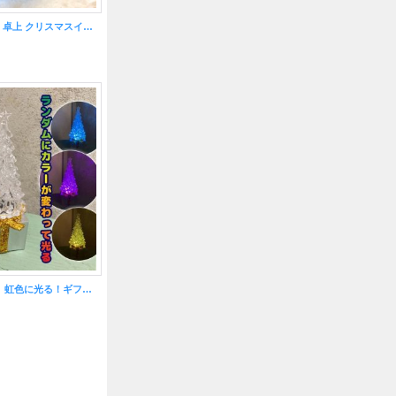
ミニツリー 約30cm 卓上 クリスマスインテリア ピンクツイード
ツリー型LEDライト 虹色に光る！ギフトボックス