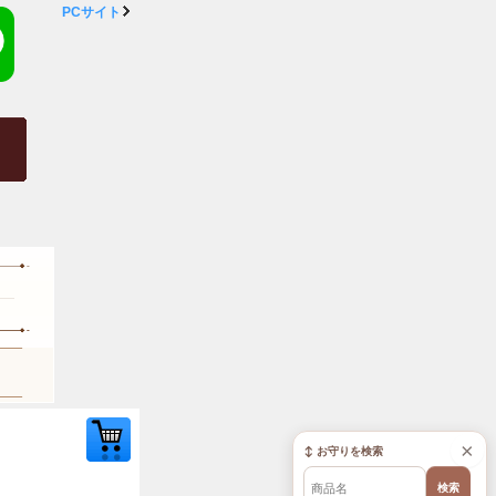
PCサイト
×
↕ お守りを検索
検索