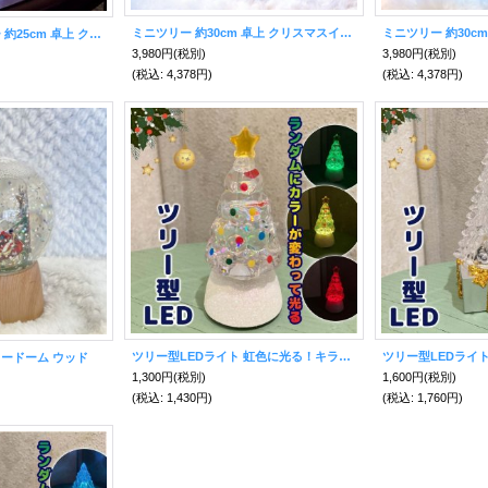
ミニツリー 約30cm 卓上 クリスマスインテリア レッドタータン
ミニバブルLEDツリー 約25cm 卓上 クリスマスインテリア☆ピンクのラメがきらきら動く！
3,980円
(税別)
3,980円
(税別)
(税込
:
4,378円)
(税込
:
4,378円)
ツリー型LEDライト 虹色に光る！キラキラツリー
ノードーム ウッド
1,300円
(税別)
1,600円
(税別)
(税込
:
1,430円)
(税込
:
1,760円)