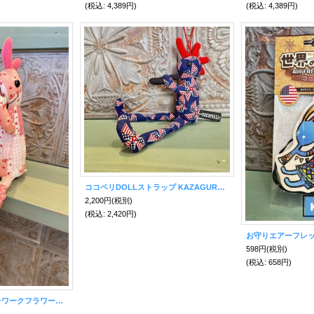
(税込
:
4,389円)
(税込
:
4,389円)
ココペリDOLLストラップ KAZAGURUMA 〜話題の幸せを呼ぶ精霊〜
2,200円
(税別)
(税込
:
2,420円)
598円
(税別)
(税込
:
658円)
ロコペリDOLL パッチワークフラワー〜話題の幸せを呼ぶ精霊〜