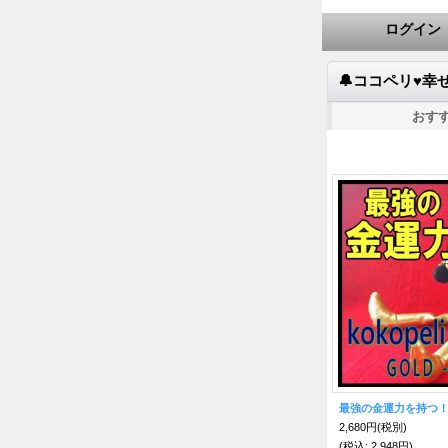
ログイン
🔔ココペリ♥幸
おす
2,680円
(税別)
(税込
:
2,948円)