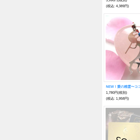
(税込
:
4,389円)
NEW！愛の精霊〜コ
1,780円
(税別)
(税込
:
1,958円)