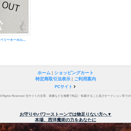
幸せを呼ぶ精霊〜ココペリ〜キーホルダー
ホーム
|
ショッピングカート
特定商取引法表示
|
ご利用案内
PCサイト
. All Rights Reserved 当サイトの文章、画像などを無断で転記・転載すること及びオークション
お守りやパワーストーンでは物足りない方へ▼
本場、西洋魔術の力をあなたに