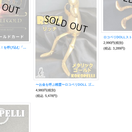
2,990円
(税別)
豪華絢爛！財！金！運！を呼び込む「金」＆人生大逆転の「黒」 ココペリVIPカード SET
(税込
:
3,289円)
〜お金を呼ぶ精霊〜ロコペリDOLL ゴールドメタリック
4,980円
(税別)
(税込
:
5,478円)