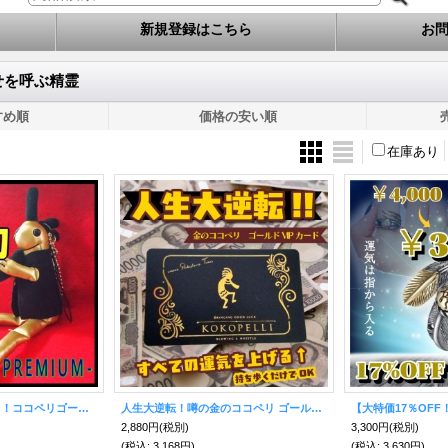
新規登録はこちら
お
せを呼ぶ精霊
すめ順
価格の安い順
在庫あり
最強の金運力を持つ！！ココペリゴールドプレミアム♪
人生大逆転！噂の金のココペリ ゴールドVIPカード(GOLD VIP CARD)
2,880円
(税別)
3,300円
(税別)
(税込
:
3,168円)
(税込
:
3,630円)