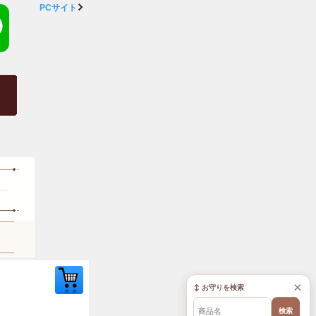
PCサイト
×
↕ お守りを検索
検索