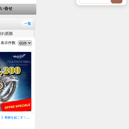
問い合せ
一覧
売れ筋順
表示件数
:
【大特価17％OFF！】奇跡を起こす！黄金ココペリフェザーリング