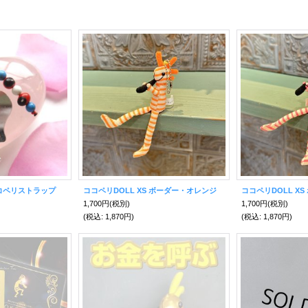
コペリストラップ
ココペリDOLL XS ボーダー・オレンジ
ココペリDOLL X
1,700円
(税別)
1,700円
(税別)
(税込
:
1,870円)
(税込
:
1,870円)