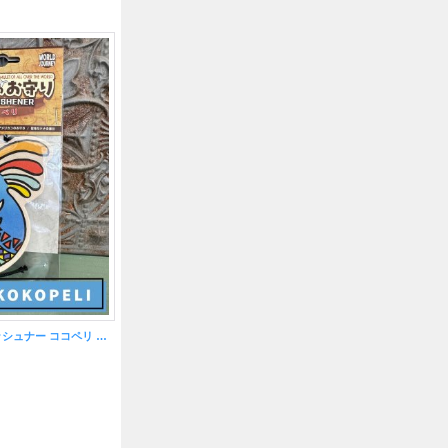
お守りエアーフレッシュナー ココペリ 〜聖地セドナの香り〜