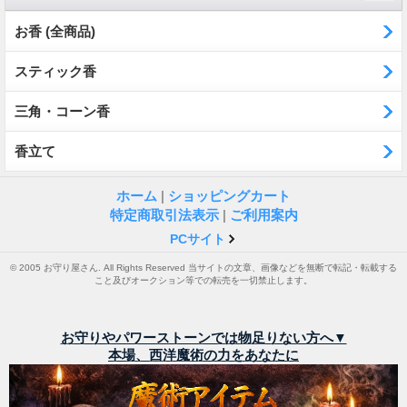
お香 (全商品)
スティック香
三角・コーン香
香立て
ホーム
|
ショッピングカート
特定商取引法表示
|
ご利用案内
PCサイト
© 2005 お守り屋さん. All Rights Reserved 当サイトの文章、画像などを無断で転記・転載する
こと及びオークション等での転売を一切禁止します。
お守りやパワーストーンでは物足りない方へ▼
本場、西洋魔術の力をあなたに