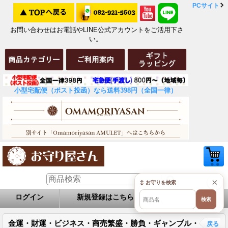
PCサイト
お問い合わせはお電話やLINE公式アカウントをご活用下さ
い。
小型宅配便（ポスト投函）なら送料398円（全国一律）
×
↕ お守りを検索
ログイン
新規登録はこちら
お問い合せ
検索
金運・財運・ビジネス・商売繁盛・勝負・ギャンブル・
戻る