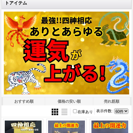
トアイテム
おすすめ順
価格の安い順
売れ筋順
表示件数
:
在庫あり