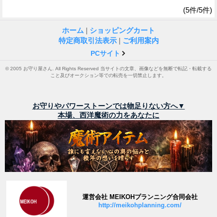
(5件/5件)
ホーム
|
ショッピングカート
特定商取引法表示
|
ご利用案内
PCサイト
© 2005 お守り屋さん. All Rights Reserved 当サイトの文章、画像などを無断で転記・転載する
こと及びオークション等での転売を一切禁止します。
お守りやパワーストーンでは物足りない方へ▼
本場、西洋魔術の力をあなたに
運営会社 MEIKOHプランニング合同会社
http://meikohplanning.com/