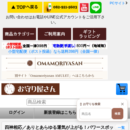
PCサイト
お問い合わせはお電話やLINE公式アカウントをご活用下さ
い。
小型宅配便（ポスト投函）なら送料398円（全国一律）
×
↕ お守りを検索
ログイン
新規登録はこちら
お問い合せ
検索
四神相応／ありとあらゆる運気が上がる！パワースポッ
一覧