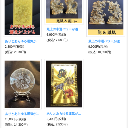
最上の幸運パワーが溢れ出す！願いを叶えたいなら〜鳳凰と龍 置物SET（小）
6,990円
(税別)
(税込
:
7,689円)
ありとあらゆる運気が上がる！四神相応★黄金護符（金）
最上の幸運パワーが溢れ出す！願いを叶えたいなら〜龍と鳳凰 置物SET
2,300円
(税別)
9,900円
(税別)
(税込
:
2,530円)
(税込
:
10,890円)
ありとあらゆる運気が上がる！四神相応★黄金護符
ありとあらゆる運気が上がる！理想的な風水環境を得る！四神相応彫り★水晶球
2,300円
(税別)
13,000円
(税別)
(税込
:
2,530円)
(税込
:
14,300円)