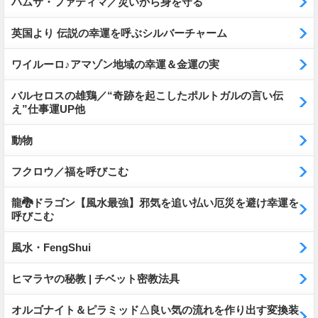
ハムサ・ファティマ／災いから身を守る
英国より 伝説の幸運を呼ぶシルバーチャーム
ワイルーロ♪アマゾン地域の幸運＆金運の実
バルセロスの雄鶏／“奇跡を起こしたポルトガルの言い伝
え”仕事運UP他
動物
フクロウ／福を呼びこむ
龍🐉ドラゴン【風水最強】邪気を追い払い厄災を避け幸運を
呼びこむ
風水・FengShui
ヒマラヤの秘教 | チベット密教法具
オルゴナイト＆ピラミッド△良い気の流れを作り出す変換装