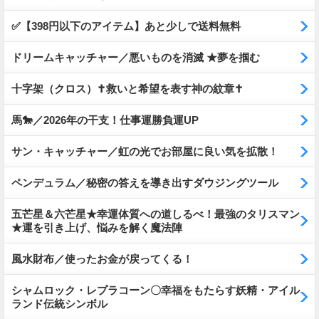
✅【398円以下のアイテム】あと少しで送料無料
ドリームキャッチャー／悪いものを消滅 ★夢を掴む
十字架（クロス）✝救いと希望を表す神の紋章✝
馬🐎／2026年の干支！仕事運勝負運UP
サン・キャッチャー／虹の光でお部屋に良い気を拡散！
ペンデュラム／秘密の答えを導き出すダウジングツール
五芒星＆六芒星★幸運体質への道しるべ！最強のタリスマン
★運を引き上げ、悩みを解く魔法陣
風水財布／使ったお金が戻ってくる！
シャムロック・レプラコーン〇幸福をもたらす妖精・アイル
ランド伝統シンボル