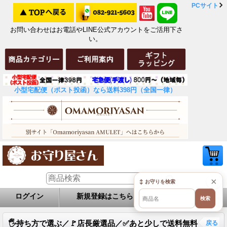
PCサイト
お問い合わせはお電話やLINE公式アカウントをご活用下さ
い。
小型宅配便（ポスト投函）なら送料398円（全国一律）
×
↕ お守りを検索
ログイン
新規登録はこちら
お問い合せ
検索
🖐️持ち方で選ぶ／🚩店長厳選品／✅あと少しで送料無料
戻る