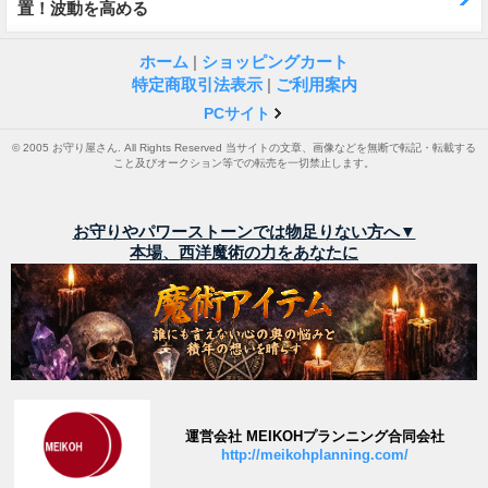
置！波動を高める
ホーム
|
ショッピングカート
特定商取引法表示
|
ご利用案内
PCサイト
© 2005 お守り屋さん. All Rights Reserved 当サイトの文章、画像などを無断で転記・転載する
こと及びオークション等での転売を一切禁止します。
お守りやパワーストーンでは物足りない方へ▼
本場、西洋魔術の力をあなたに
運営会社 MEIKOHプランニング合同会社
http://meikohplanning.com/