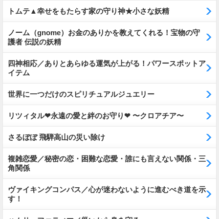
トムテ▲幸せをもたらす家の守り神★小さな妖精
ノーム（gnome）お金のありかを教えてくれる！宝物の守
護者 伝説の妖精
四神相応／ありとあらゆる運気が上がる！パワースポットア
イテム
世界に一つだけのスピリチュアルジュエリー
リツィタル❤永遠の愛と絆のお守り❤ 〜クロアチア〜
さるぼぼ 飛騨高山の災い除け
複雑恋愛／秘密の恋・困難な恋愛・誰にも言えない関係・三
角関係
ヴァイキングコンパス／心が迷わないように進むべき道を示
す！