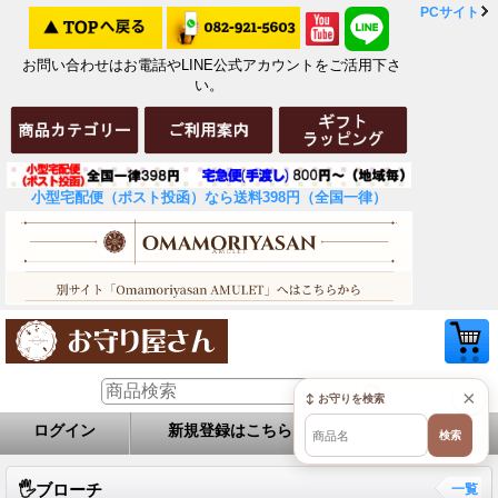
PCサイト
お問い合わせはお電話やLINE公式アカウントをご活用下さ
い。
小型宅配便（ポスト投函）なら送料398円（全国一律）
×
↕ お守りを検索
ログイン
新規登録はこちら
お問い合せ
検索
🖐️ブローチ
一覧