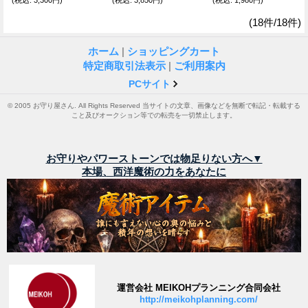
(18件/18件)
ホーム
|
ショッピングカート
特定商取引法表示
|
ご利用案内
PCサイト
© 2005 お守り屋さん. All Rights Reserved 当サイトの文章、画像などを無断で転記・転載する
こと及びオークション等での転売を一切禁止します。
お守りやパワーストーンでは物足りない方へ▼
本場、西洋魔術の力をあなたに
運営会社 MEIKOHプランニング合同会社
http://meikohplanning.com/