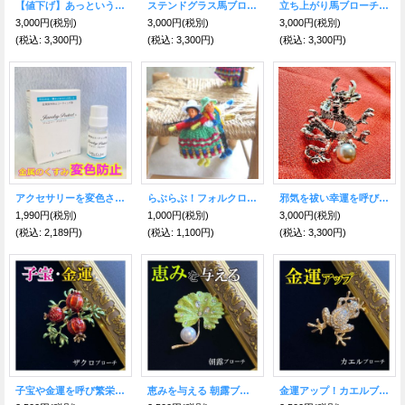
【値下げ】あっという間にウマくいく！天馬（ペガサス）ブローチ陶器風パステル【2026年の干支】
ステンドグラス馬ブローチ 豊かさ・成功・富を得る力が飛躍！ブルー【2026年の干支】
立ち上がり馬ブローチ 豊かさ・成功・富を得る力が飛躍！【2026年の干支】
3,000円
(税別)
3,000円
(税別)
3,000円
(税別)
(税込
:
3,300円)
(税込
:
3,300円)
(税込
:
3,300円)
アクセサリーを変色させない！ジュエリープロテクト☆変色防止コーティング剤
らぶらぶ！フォルクローレ♪カップル人形ブローチ
邪気を祓い幸運を呼び込む【貴族の象徴】四爪★銀龍ブローチ
1,990円
(税別)
1,000円
(税別)
3,000円
(税別)
(税込
:
2,189円)
(税込
:
1,100円)
(税込
:
3,300円)
子宝や金運を呼び繁栄を招く ザクロブローチ
恵みを与える 朝露ブローチ
金運アップ！カエルブローチ