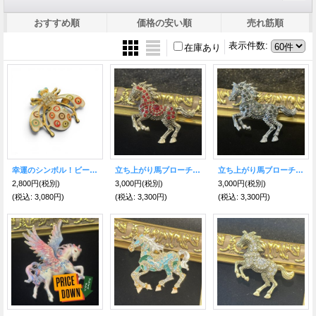
おすすめ順
価格の安い順
売れ筋順
表示件数
:
在庫あり
幸運のシンボル！ビートル（蜂）ブローチ 厄除けのナザールボンジュウ
立ち上がり馬ブローチ ゴールド赤 豊かさ・成功・富を得る力が飛躍！【2026年の干支】
立ち上がり馬ブローチ シルバー黒 豊かさ・成功・富を得る力が飛躍！【2026年の干支】
2,800円
(税別)
3,000円
(税別)
3,000円
(税別)
(税込
:
3,080円)
(税込
:
3,300円)
(税込
:
3,300円)