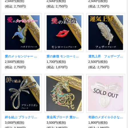
2,500円
(税別)
2,500円
(税別)
2,500円
(税別)
(税込
:
2,750円)
(税込
:
2,750円)
(税込
:
2,750円)
愛のメッセンジャー ハチドリブローチ
愛の象徴 モンローミニブローチ
運気上昇 フェザーブローチ
2,500円
(税別)
1,700円
(税別)
2,500円
(税別)
(税込
:
2,750円)
(税込
:
1,870円)
(税込
:
2,750円)
絆を結ぶ ブラックリボンブローチ
黄金馬ブローチ 豊かさ・成功・富を得る力が飛躍！ヴィンテージ風【2026年の干支】
奇跡のメダイ☆小さなピンブローチ お子様のお守りにも♪
3,000円
(税別)
3,500円
(税別)
1,800円
(税別)
(税込
:
3,300円)
(税込
:
3,850円)
(税込
:
1,980円)