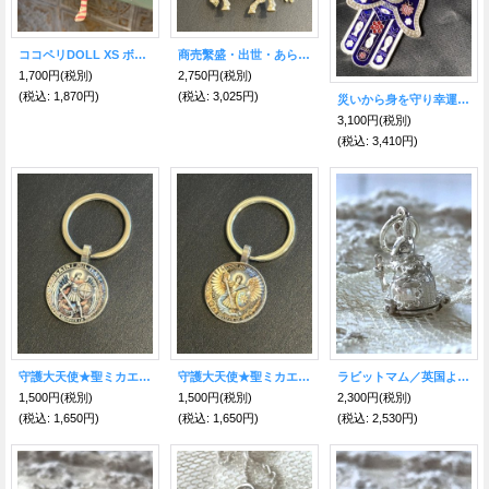
ココペリDOLL XS ボーダー・ピンク
商売繫盛・出世・あらゆる勝負事のお守り【馬】クリアジルコニアキーホルダー【2026年の干支】
1,700円
(税別)
2,750円
(税別)
(税込
:
1,870円)
(税込
:
3,025円)
災いから身を守り幸運を引き寄せる！ハムサ・ファティマ キーリング
3,100円
(税別)
(税込
:
3,410円)
守護大天使★聖ミカエルキーリング
守護大天使★聖ミカエルキーリング
ラビットマム／英国より幸運のシルバーチャーム
1,500円
(税別)
1,500円
(税別)
2,300円
(税別)
(税込
:
1,650円)
(税込
:
1,650円)
(税込
:
2,530円)