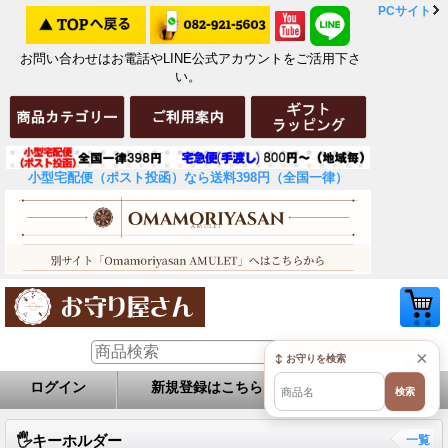
PCサイト
お問い合わせはお電話やLINE公式アカウントをご活用下さ
い。
小型宅配便（ポスト投函）なら送料398円（全国一律）
×
↕ お守りを検索
ログイン
新規登録はこちら
お問い合せ
検索
🖐️キーホルダー
一覧