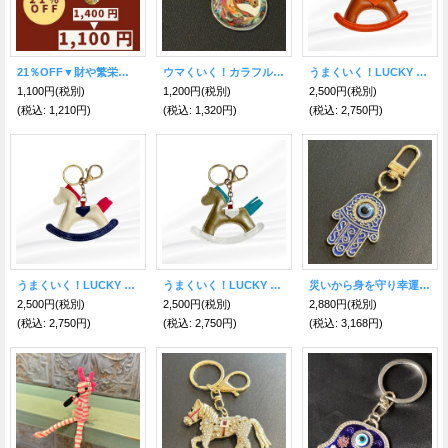
21％OFF▼財や繁栄の象徴！弁財天の生まれ変わり蛇(へび)・巳 真鍮キーホルダー
ウマくいく！カラフル馬メダル型キーホルダー
うまくいく！LUCKY HORSE 様々な幸運をもたらす🐎木馬キーホルダー ブラウン
1,100円
(税別)
1,200円
(税別)
2,500円
(税別)
(税込
:
1,210円)
(税込
:
1,320円)
(税込
:
2,750円)
うまくいく！LUCKY HORSE 様々な幸運をもたらす🐎木馬キーホルダー ホワイト
うまくいく！LUCKY HORSE 様々な幸運をもたらす🐎木馬キーホルダー ゴールド
災いから身を守り幸運を引き寄せる ハムサ・ファティマ キーフック Blue
2,500円
(税別)
2,500円
(税別)
2,880円
(税別)
(税込
:
2,750円)
(税込
:
2,750円)
(税込
:
3,168円)