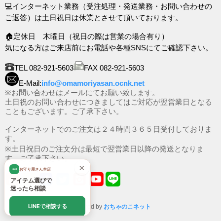
💻インターネット業務（受注処理・発送業務・お問い合わせの
ご返答）は土日祝日は休業とさせて頂いております。
🏠定休日 木曜日（祝日の際は営業の場合有り）
気になる方はご来店前にお電話や各種SNSにてご確認下さい。
TEL 082-921-5603
FAX 082-921-5603
E-Mail:
info@omamoriyasan.ocnk.net
※お問い合わせはメールにてお願い致します。
土日祝のお問い合わせにつきましてはご対応が翌営業日となる
こともございます。ご了承下さい。
インターネットでのご注文は２４時間３６５日受付しておりま
す。
※土日祝日のご注文分は最短で翌営業日以降の発送となりま
す。ご了承下さい。
×
お守り屋さん本店
LINE
アイテム選びで
迷ったら相談
LINEで相談する
Powered by
おちゃのこネット