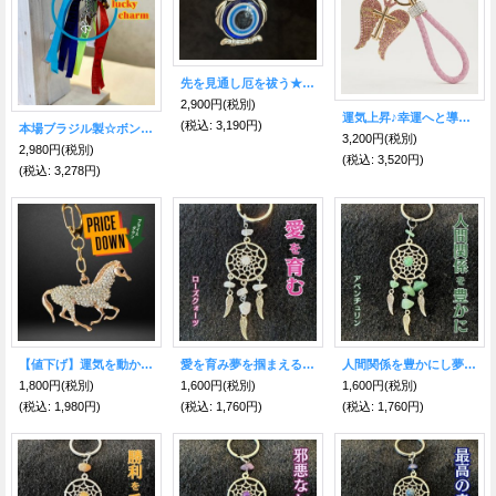
先を見通し厄を祓う★ナザールボンジュウ★ふくろうキーホルダー
2,900円
(税別)
運気上昇♪幸運へと導く 神秘の十字架＆天使の羽 Pink/Gold キーホルダー
(税込
:
3,190円)
本場ブラジル製☆ボンフィンキーホルダーミックス08【サッカー関連お守り】
3,200円
(税別)
2,980円
(税別)
(税込
:
3,520円)
(税込
:
3,278円)
【値下げ】運気を動かし幸運を呼び込む♪馬ジルコニアKH【2026年の干支】
愛を育み夢を掴まえる★ドリームキャッチャー キーホルダー ローズクォーツ付
人間関係を豊かにし夢を掴まえる★ドリームキャッチャー キーホルダー アベンチュリン付
1,800円
(税別)
1,600円
(税別)
1,600円
(税別)
(税込
:
1,980円)
(税込
:
1,760円)
(税込
:
1,760円)