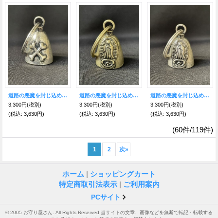
道路の悪魔を封じ込め、様々な災難から身を守る★バイカーベル キーリング クロスS
道路の悪魔を封じ込め、様々な災難から身を守る★バイカーベル キーリング グアダルーペの聖母マリアG
道路の悪魔を封じ込め、様々な災難から身を守る★バイカーベル キーリング グアダルーペの聖母マリアS
3,300円
(税別)
3,300円
(税別)
3,300円
(税別)
(税込
:
3,630円)
(税込
:
3,630円)
(税込
:
3,630円)
(60件/119件)
1
2
次
»
ホーム
|
ショッピングカート
特定商取引法表示
|
ご利用案内
PCサイト
© 2005 お守り屋さん. All Rights Reserved 当サイトの文章、画像などを無断で転記・転載する