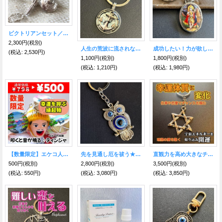
ビクトリアンセット／英国より 幸運のシルバーチャーム
2,300円
(税別)
人生の荒波に流されない！人との絆を繋ぎ留め離さない！安定した絆を作る！錨（いかり）キーリング
成功したい！力が欲しい！戦いと破壊の神☆ムルガンKH
(税込
:
2,530円)
1,100円
(税別)
1,800円
(税別)
(税込
:
1,210円)
(税込
:
1,980円)
【数量限定】エケコ人形用小物 鳴るよ♪ペルーのミニチュア楽器・ティンジャ【小物のみの価格】
先を見通し厄を祓う★ナザールボンジュウ★ふくろうキーホルダーメタル
直観力を高め大きなチャンスを掴む！六芒星キーホルダー
500円
(税別)
2,800円
(税別)
3,500円
(税別)
(税込
:
550円)
(税込
:
3,080円)
(税込
:
3,850円)