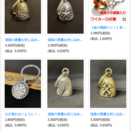
【金の馬蹄入り！】幸運の神秘ワイルーロ アクリルボール☆Ｋホルダー
1,480円
(税別)
(税込
:
1,628円)
道路の悪魔を封じ込め、様々な災難から身を守る★バイカーベル キーリング バイクG
道路の悪魔を封じ込め、様々な災難から身を守る★バイカーベル キーリング スターS
3,300円
(税別)
3,300円
(税別)
(税込
:
3,630円)
(税込
:
3,630円)
心が迷わないように！進むべき道を示す★ヴァイキングコンパス キーリングホワイト 聖なるルーン文字〜Vegvisir〜
道路の悪魔を封じ込め、様々な災難から身を守る★バイカーベル キーリング フェザーS
道路の悪魔を封じ込め、様々な災難から身を守る★バイカーベル キーリング クロスG
2,800円
(税別)
3,300円
(税別)
3,300円
(税別)
(税込
:
3,080円)
(税込
:
3,630円)
(税込
:
3,630円)