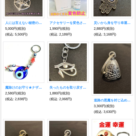
人には言えない秘密の恋が叶う魔術キーホルダー バホメット 略奪愛や不倫など複雑恋愛・秘密の関係に！
アクセサリーを変色させない！ジュエリープロテクト☆変色防止コーティング剤
災いから身を守り幸運を引き寄せる ハムサ・ファティマ キーフック Black
5,000円
(税別)
1,990円
(税別)
2,880円
(税別)
(税込
:
5,500円)
(税込
:
2,189円)
(税込
:
3,168円)
魔除けのお守り★ナザールボンジュウキーホルダー?Hamusa Red
失ったものを取り戻す！古代エジプトの護符★ホルスの眼キーリング シルバー
2,580円
(税別)
1,880円
(税別)
(税込
:
2,838円)
(税込
:
2,068円)
道路の悪魔を封じ込め、様々な災難から身を守る★バイカーベル キーリング バイクS
3,300円
(税別)
(税込
:
3,630円)