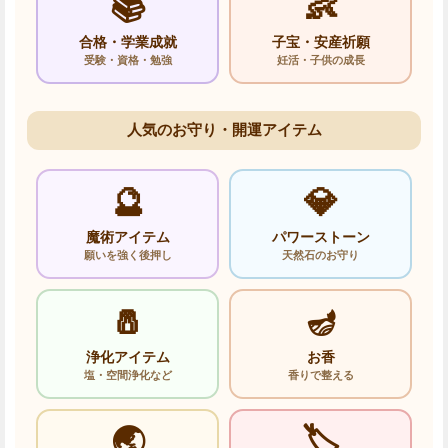
📚
👶
合格・学業成就
子宝・安産祈願
受験・資格・勉強
妊活・子供の成長
人気のお守り・開運アイテム
🔮
💎
魔術アイテム
パワーストーン
願いを強く後押し
天然石のお守り
🧂
🪔
浄化アイテム
お香
塩・空間浄化など
香りで整える
🌏
🏷️