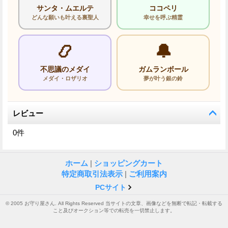
サンタ・ムエルテ
ココペリ
どんな願いも叶える裏聖人
幸せを呼ぶ精霊
📿
🔔
不思議のメダイ
ガムランボール
メダイ・ロザリオ
夢が叶う銀の鈴
レビュー
0
件
ホーム
|
ショッピングカート
特定商取引法表示
|
ご利用案内
PCサイト
© 2005 お守り屋さん. All Rights Reserved 当サイトの文章、画像などを無断で転記・転載する
こと及びオークション等での転売を一切禁止します。