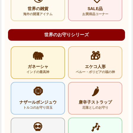
世界の雑貨
SALE品
海外の開運アイテム
お買得品コーナー
世界のお守りシリーズ
🐘
🎁
ガネーシャ
エケコ人形
インドの最高神
ペルー・ボリビアの福の神
🧿
🌶️
ナザールボンジュウ
唐辛子ストラップ
トルコのお守り目玉
厄落としのお守り
💀
🎶