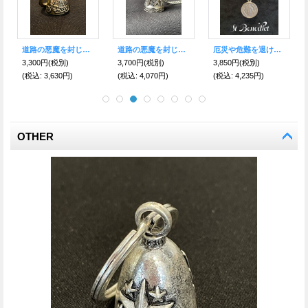
道路の悪魔を封じ込め、様々な災難から身を守る★バイカーベル キーリング グアダルーペの聖母マリアG
厄災や危難を退ける 魔除けの聖ベネディクト★ペンダント Navy
道路の悪魔を封じ込め、様々な災難から身を守る★バイカーベル キーリング フェザーS
3,300円
(税別)
3,980円
(税別)
3,300円
(税別)
(税込
:
3,630円)
(税込
:
4,378円)
(税込
:
3,630円)
OTHER