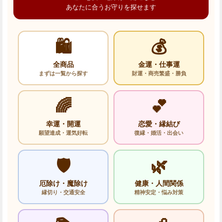
あなたに合うお守りを探せます
🛍️
💰
全商品
金運・仕事運
まずは一覧から探す
財運・商売繁盛・勝負
🌈
💕
幸運・開運
恋愛・縁結び
願望達成・運気好転
復縁・婚活・出会い
🛡️
🌿
厄除け・魔除け
健康・人間関係
縁切り・交通安全
精神安定・悩み対策