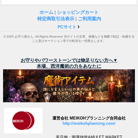
ホーム
|
ショッピングカート
特定商取引法表示
|
ご利用案内
PCサイト
© 2005 お守り屋さん. All Rights Reserved 当サイトの文章、画像などを無断で転記・転載する
こと及びオークション等での転売を一切禁止します。
お守りやパワーストーンでは物足りない方へ▼
本場、西洋魔術の力をあなたに
運営会社 MEIKOHプランニング合同会社
http://meikohplanning.com/
実店舗：開運雑貨AMULET MARKET