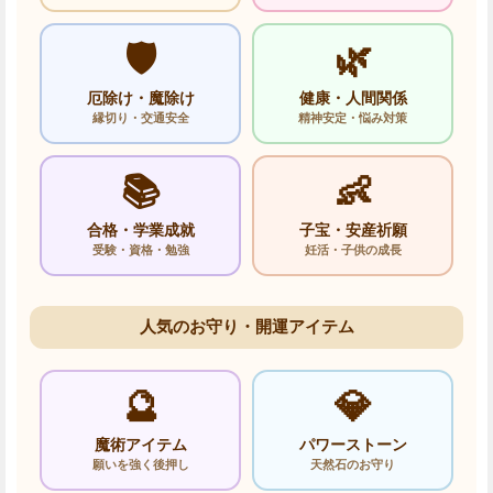
🛡️
🌿
厄除け・魔除け
健康・人間関係
縁切り・交通安全
精神安定・悩み対策
📚
👶
合格・学業成就
子宝・安産祈願
受験・資格・勉強
妊活・子供の成長
人気のお守り・開運アイテム
🔮
💎
魔術アイテム
パワーストーン
願いを強く後押し
天然石のお守り