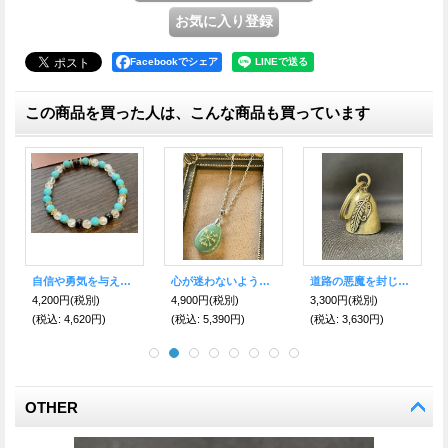
Facebookでシェア
この商品を買った人は、こんな商品も買っています
運命の赤い糸 叶えて… 不思議のメダイ
道路の悪魔を封じ込め、様々な災難から身を守る★バイカーベル キーリング グアダルーペの聖母マリアG
道路の悪魔を封じ込め、様々な災難から身を守る★バイカーベル キーリング スターS
1,880円
(税別)
3,300円
(税別)
3,300円
(税別)
(税込
:
2,068円)
(税込
:
3,630円)
(税込
:
3,630円)
OTHER