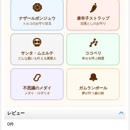
🧿
🌶️
ナザールボンジュウ
唐辛子ストラップ
トルコのお守り目玉
厄落としのお守り
💀
🎶
サンタ・ムエルテ
ココペリ
どんな願いも叶える裏聖人
幸せを呼ぶ精霊
📿
🔔
不思議のメダイ
ガムランボール
メダイ・ロザリオ
夢が叶う銀の鈴
レビュー
0
件