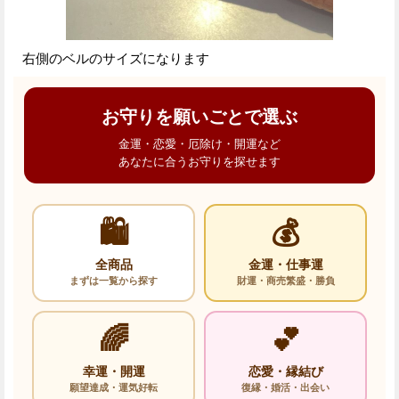
右側のベルのサイズになります
お守りを願いごとで選ぶ
金運・恋愛・厄除け・開運など
あなたに合うお守りを探せます
🛍️
💰
全商品
金運・仕事運
まずは一覧から探す
財運・商売繁盛・勝負
🌈
💕
幸運・開運
恋愛・縁結び
願望達成・運気好転
復縁・婚活・出会い