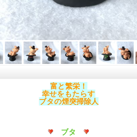
富と繁栄！
幸せをもたらす
ブタの煙突掃除人
ブタ