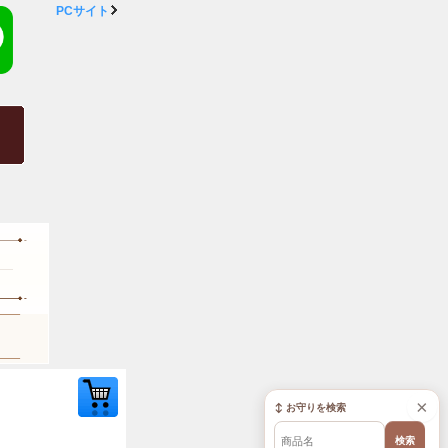
PCサイト
×
↕ お守りを検索
検索