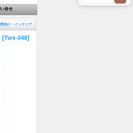
問い合せ
壁掛け・インテリア
ト
[Tws-048]