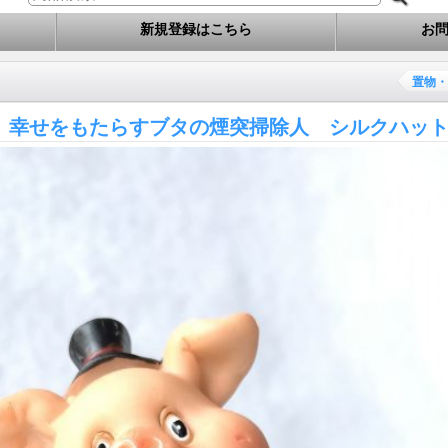
新規登録はこちら
お
置物・
 幸せをもたらすブタの煙突掃除人 シルクハッ