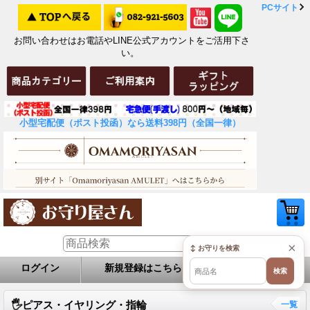
PCサイト
お問い合わせはお電話やLINE公式アカウントをご活用下さ
い。
小型宅配便（ポスト投函）なら送料398円（全国一律）
×
↕ お守りを検索
ログイン
新規登録はこちら
お問い合せ
検索
🖐️ピアス・イヤリング・指輪
一覧