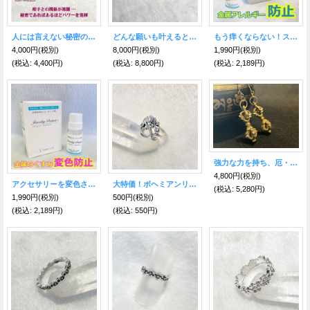
人には言えない秘密の恋が叶う魔術ピアス バホメット 略奪愛や不倫など複雑恋愛・秘密の関係に！
どんな願いも叶えるといわれる！男女兼用/サンタ・ムエルテ☆リング フリーサイズ
もう痒くならない！スウェットバリア☆金属アレルギー防止コーティング剤
4,000円
(税別)
8,000円
(税別)
1,990円
(税別)
(税込
:
4,400円)
(税込
:
8,800円)
(税込
:
2,189円)
強力な力を持ち、厄・災難を振り払う！最強のお守り 密教法具 バジュラ ピアス
4,800円
(税別)
アクセサリーを変色させない！ジュエリープロテクト☆変色防止コーティング剤
大特価！ボヘミアンリング GGG
(税込
:
5,280円)
1,990円
(税別)
500円
(税別)
(税込
:
2,189円)
(税込
:
550円)