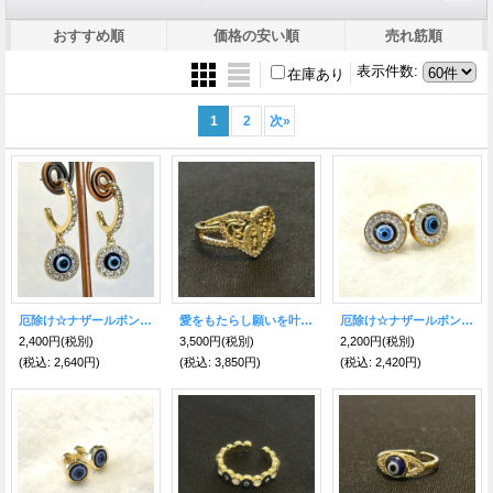
おすすめ順
価格の安い順
売れ筋順
表示件数
:
在庫あり
1
2
次
»
厄除け☆ナザールボンジュウ●ぶら下がりピアス大
愛をもたらし願いを叶える◎金のハートリング マリア
厄除け☆ナザールボンジュウ●ピアスGD ステンレス
2,400円
(税別)
3,500円
(税別)
2,200円
(税別)
(税込
:
2,640円)
(税込
:
3,850円)
(税込
:
2,420円)