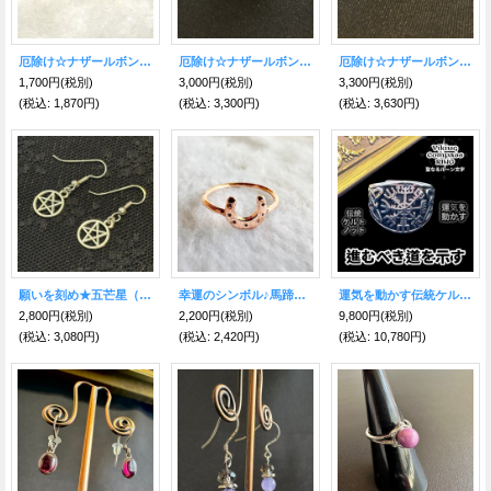
厄除け☆ナザールボンジュウ●ミニピアスGD
厄除け☆ナザールボンジュウ リング B
厄除け☆ナザールボンジュウ リング AA
1,700円
(税別)
3,000円
(税別)
3,300円
(税別)
(税込
:
1,870円)
(税込
:
3,300円)
(税込
:
3,630円)
願いを刻め★五芒星（ペンタグラム）ピアス
幸運のシンボル♪馬蹄リング★ピンクゴールド
運気を動かす伝統ケルトノット。進むべき道を示す★ヴァイキングコンパスリング Silver925 聖なるルーン文字〜Vegvisir〜
2,800円
(税別)
2,200円
(税別)
9,800円
(税別)
(税込
:
3,080円)
(税込
:
2,420円)
(税込
:
10,780円)