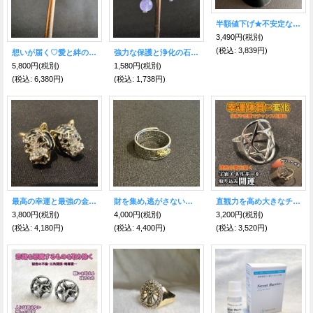
半額値下げ★不安定な心を強力に落ち着かせる フォスフォシデライト リング サージカルステンレス
3,490円
(税別)
(税込
:
3,839円)
想いが届く♡愛と絆のガーネット ピアス
強力な保護と浄化の石☆ラベンダーアメジスト ピアス
5,800円
(税別)
1,580円
(税別)
(税込
:
6,380円)
(税込
:
1,738円)
最高の幸運と最強の金運を掴む！！ブラックアイ・ジルコニア虎（タイガー）ピアス
財を集め,逃がさない！強力な財を招く 貔貅（ヒキュウ）般若心経彫り★お守りリング
直観力を高め大きなチャンスを掴む！六芒星リング
3,800円
(税別)
4,000円
(税別)
3,200円
(税別)
(税込
:
4,180円)
(税込
:
4,400円)
(税込
:
3,520円)