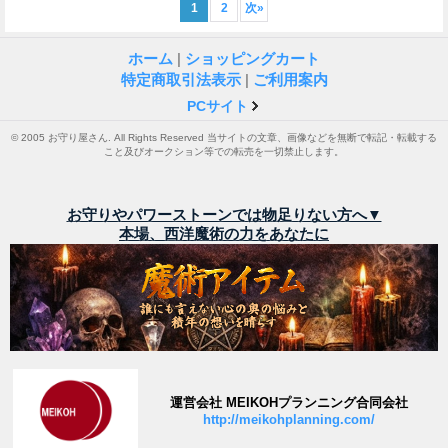
1
2
次
»
ホーム
|
ショッピングカート
特定商取引法表示
|
ご利用案内
PCサイト
© 2005 お守り屋さん. All Rights Reserved 当サイトの文章、画像などを無断で転記・転載する
こと及びオークション等での転売を一切禁止します。
お守りやパワーストーンでは物足りない方へ▼
本場、西洋魔術の力をあなたに
運営会社 MEIKOHプランニング合同会社
http://meikohplanning.com/