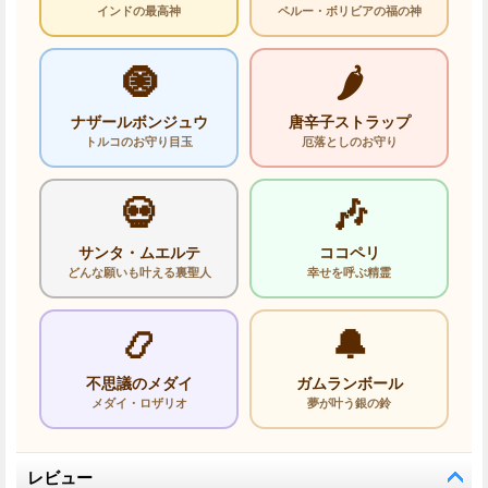
インドの最高神
ペルー・ボリビアの福の神
🧿
🌶️
ナザールボンジュウ
唐辛子ストラップ
トルコのお守り目玉
厄落としのお守り
💀
🎶
サンタ・ムエルテ
ココペリ
どんな願いも叶える裏聖人
幸せを呼ぶ精霊
📿
🔔
不思議のメダイ
ガムランボール
メダイ・ロザリオ
夢が叶う銀の鈴
レビュー