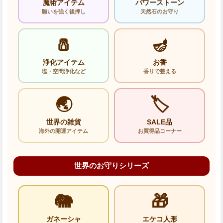
魔術アイテム
パワーストーン
願いを強く後押し
天然石のお守り
🧂
🪔
浄化アイテム
お香
塩・空間浄化など
香りで整える
🌏
🏷️
世界の雑貨
SALE品
海外の開運アイテム
お買得品コーナー
世界のお守りシリーズ
🐘
🎁
ガネーシャ
エケコ人形