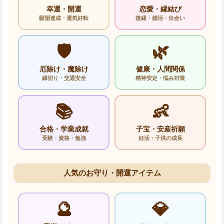
幸運・開運
恋愛・縁結び
願望達成・運気好転
復縁・婚活・出会い
🛡️
🌿
厄除け・魔除け
健康・人間関係
縁切り・交通安全
精神安定・悩み対策
📚
👶
合格・学業成就
子宝・安産祈願
受験・資格・勉強
妊活・子供の成長
人気のお守り・開運アイテム
🔮
💎