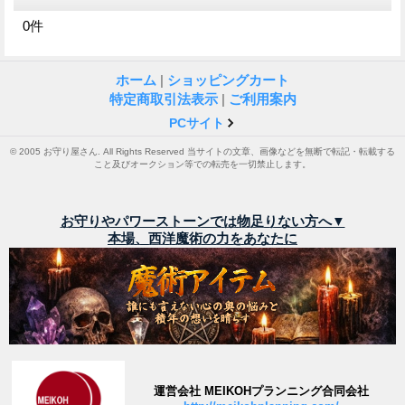
0
件
ホーム
|
ショッピングカート
特定商取引法表示
|
ご利用案内
PCサイト
© 2005 お守り屋さん. All Rights Reserved 当サイトの文章、画像などを無断で転記・転載する
こと及びオークション等での転売を一切禁止します。
お守りやパワーストーンでは物足りない方へ▼
本場、西洋魔術の力をあなたに
運営会社 MEIKOHプランニング合同会社