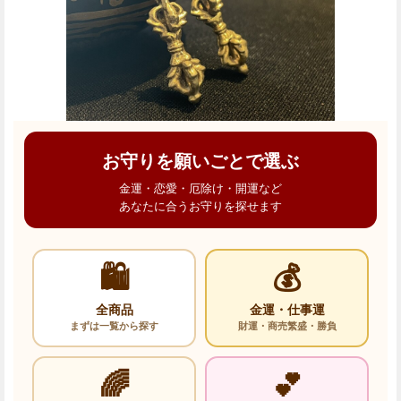
お守りを願いごとで選ぶ
金運・恋愛・厄除け・開運など
あなたに合うお守りを探せます
🛍️
💰
全商品
金運・仕事運
まずは一覧から探す
財運・商売繁盛・勝負
🌈
💕