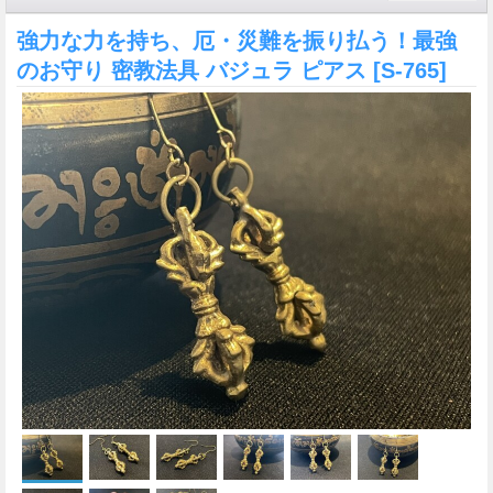
強力な力を持ち、厄・災難を振り払う！最強
のお守り 密教法具 バジュラ ピアス
[S-765]