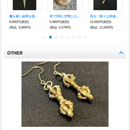
回る！様々な幸福を呼び寄せる・チベット密教の法具・マニ車 ネックレス Silver925
悪運を切り離し、全ての悩みから解放！最強のお守り 密教法具 カルティカ
回る！様々な幸福を呼び寄せる・チベット密教の法具・マニ車SS
税別)
3,800円
(税別)
3,500円
(税別)
4,200円
(税別)
000円)
(税込
:
4,180円)
(税込
:
3,850円)
(税込
:
4,620円)
OTHER