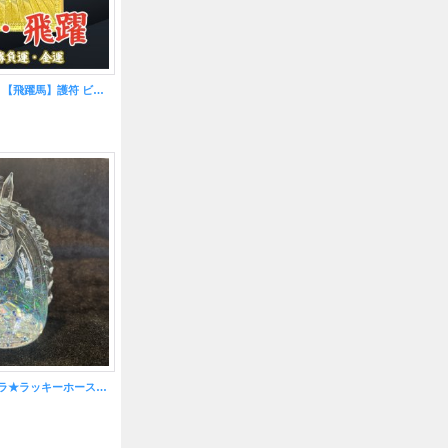
成功と躍進の象徴！【飛躍馬】護符 ビジネス出世運・勝負運・金運のお守り【2026年の干支】
幸せを呼ぶ♪オーロラ★ラッキーホース スターボトル