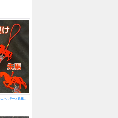
災いを遠ざけ、強いエネルギーと良縁を招く！朱馬飾り