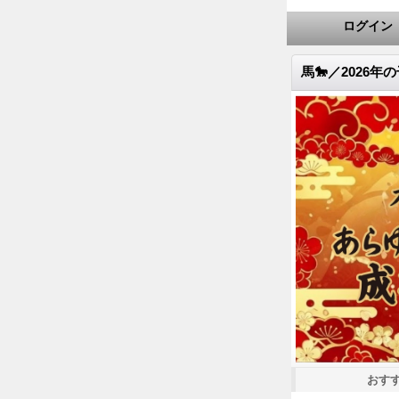
ログイン
馬🐎／2026
おす