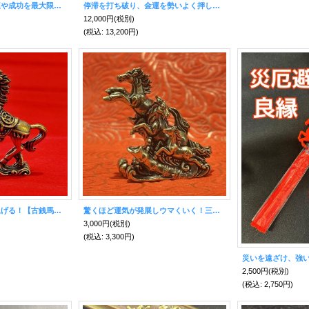
人生が飛躍する！幸運や成功を最大限に高め、財運を力強く伸ばす！黄金 飛躍白馬 置物 【2026年の干支】
停滞を打ち破り、金運を勢いよく押し上げる！ラッキーホース ゴールデン【飛躍・推進力・勝利】
12,000円
(税別)
(税込
:
13,200円)
金運・成功運を跳ね上げる！【古銭馬】真鍮製 商売繫盛・出世・あらゆる勝負事のお守り【2026年の干支】
驚くほど運気が発展しウマくいく！三連馬・真鍮製【2026年の干支】
3,000円
(税別)
(税込
:
3,300円)
2,500円
(税別)
(税込
:
2,750円)