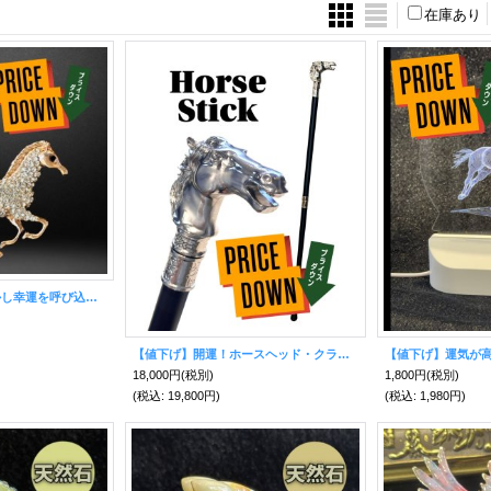
在庫あり
【値下げ】運気を動かし幸運を呼び込む♪馬ジルコニアKH【2026年の干支】
【値下げ】開運！ホースヘッド・クラシックステッキ 馬・杖
18,000円
(税別)
1,800円
(税別)
(税込
:
19,800円)
(税込
:
1,980円)