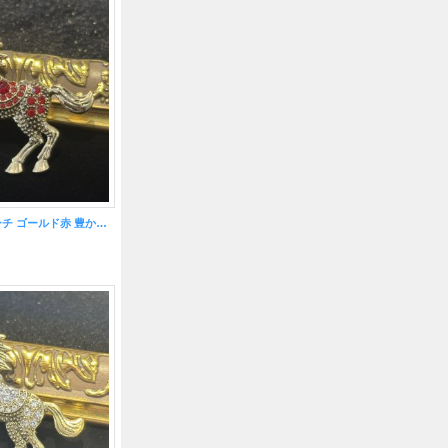
立ち上がり馬ブローチ ゴールド赤 豊かさ・成功・富を得る力が飛躍！【2026年の干支】