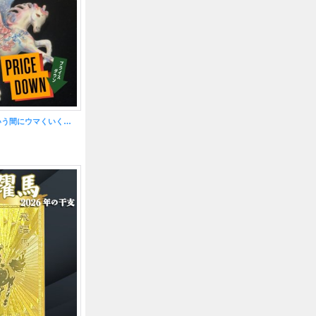
【値下げ】あっという間にウマくいく！天馬（ペガサス）ブローチ陶器風パステル【2026年の干支】