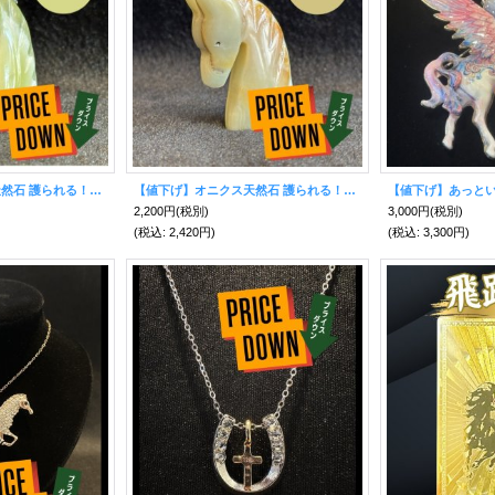
【値下げ】オニクス天然石 護られる！魔除けの馬置物 ビジュー【2026年の干支】
【値下げ】オニクス天然石 護られる！魔除けの馬置物【2026年の干支】
2,200円
(税別)
3,000円
(税別)
(税込
:
2,420円)
(税込
:
3,300円)