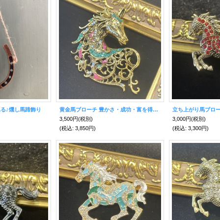
る♪燻し馬蹄飾り
黄金馬ブローチ 豊かさ・成功・富を得る力が飛躍！ヴィンテージ風【2026年の干支】
3,500円
(税別)
3,000円
(税別)
(税込
:
3,850円)
(税込
:
3,300円)