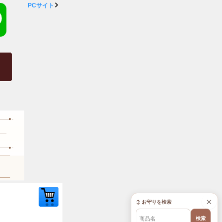
PCサイト
×
↕ お守りを検索
検索