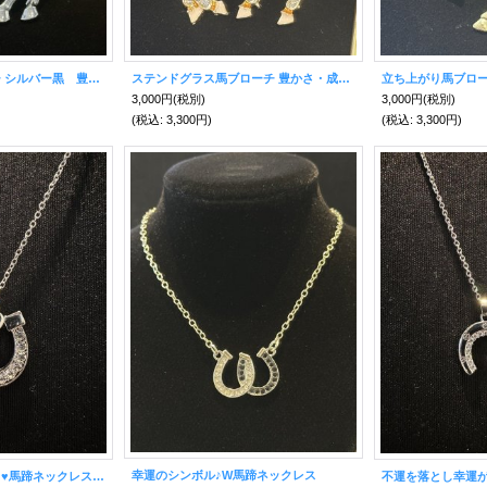
立ち上がり馬ブローチ シルバー黒 豊かさ・成功・富を得る力が飛躍！【2026年の干支】
ステンドグラス馬ブローチ 豊かさ・成功・富を得る力が飛躍！ブルー【2026年の干支】
3,000円
(税別)
3,000円
(税別)
(税込
:
3,300円)
(税込
:
3,300円)
幸運のシンボル♪W馬蹄ネックレス
愛と幸運に満たされる♥馬蹄ネックレス シルバー♡ハート付き♡