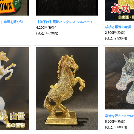
【値下げ】運気を動かし幸運を呼び込む♪馬ジルコニアネックレス【2026年の干支】
【値下げ】馬蹄ネックレス シルバー +クロス（十字架）付き+
4,200円
(税別)
2,300円
(税別)
(税込
:
4,620円)
(税込
:
2,530円)
8,800円
(税別)
(税込
:
9,680円)