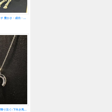
立ち上がり馬ブローチ 豊かさ・成功・富を得る力が飛躍！【2026年の干支】
不運を落とし幸運が降り注ぐ♪下向き馬蹄ネックレス☆シルバー