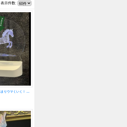
表示件数
:
【値下げ】運気が高まりウマくいく！ 人生の飛躍を願う 飛躍馬プレートライト