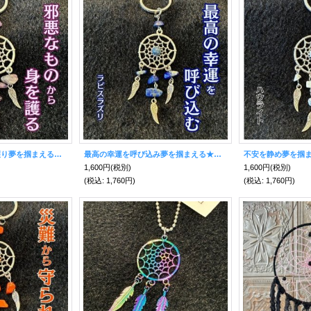
邪悪なものから身を護り夢を掴まえる★ドリームキャッチャー キーホルダー アメジスト付
最高の幸運を呼び込み夢を掴まえる★ドリームキャッチャー キーホルダー ラピスラズリ付
1,600円
(税別)
1,600円
(税別)
(税込
:
1,760円)
(税込
:
1,760円)