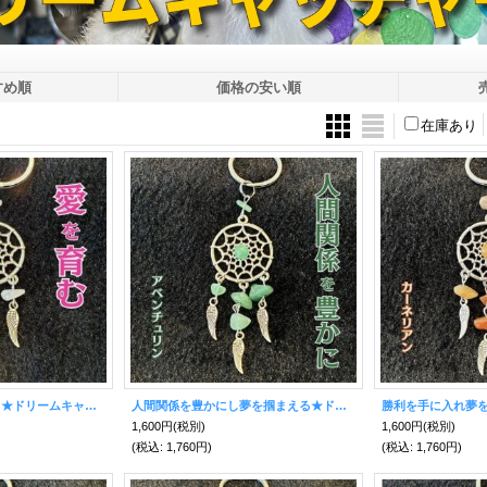
すめ順
価格の安い順
在庫あり
愛を育み夢を掴まえる★ドリームキャッチャー キーホルダー ローズクォーツ付
人間関係を豊かにし夢を掴まえる★ドリームキャッチャー キーホルダー アベンチュリン付
1,600円
(税別)
1,600円
(税別)
(税込
:
1,760円)
(税込
:
1,760円)