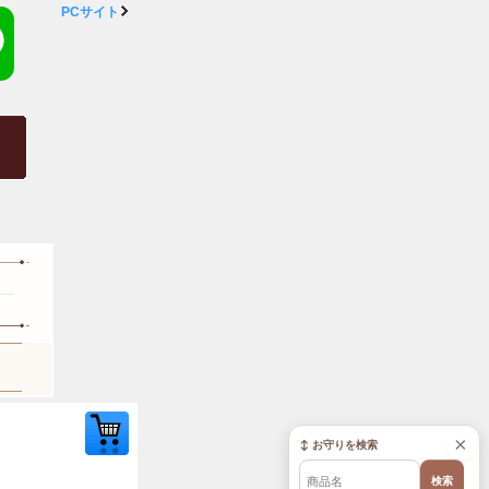
PCサイト
×
↕ お守りを検索
検索