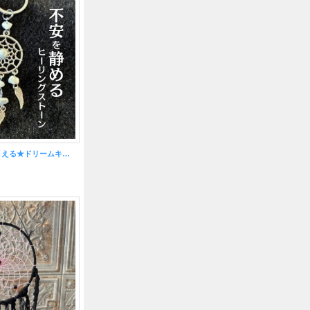
不安を静め夢を掴まえる★ドリームキャッチャー キーホルダー ハウライト付