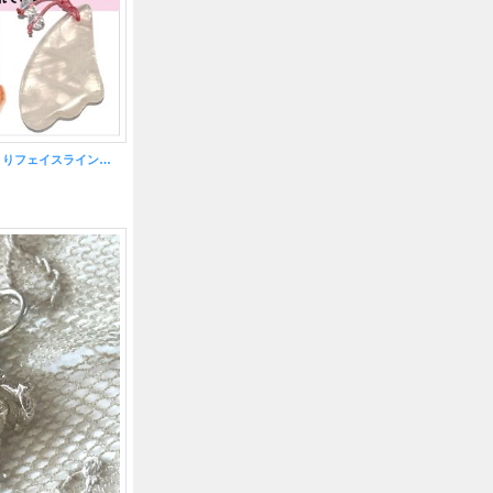
流す・整う…すっきりフェイスライン！お守り美顔かっさローズクォーツ