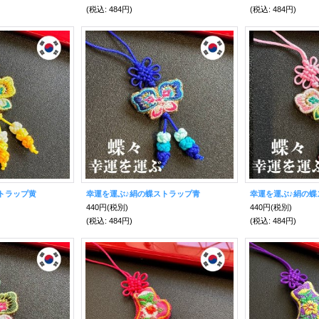
(税込
:
484円)
(税込
:
484円)
トラップ黄
幸運を運ぶ♪絹の蝶ストラップ青
幸運を運ぶ♪絹の蝶
440円
(税別)
440円
(税別)
(税込
:
484円)
(税込
:
484円)