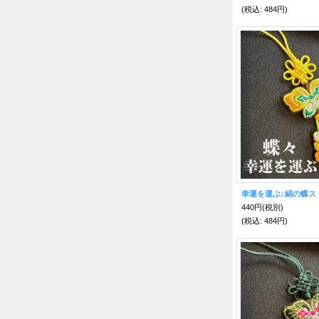
(税込
:
484円)
幸運を運ぶ♪絹の蝶ス
440円
(税別)
(税込
:
484円)