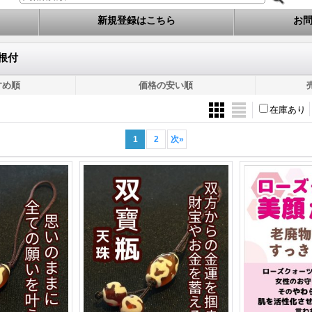
新規登録はこちら
お
・根付
すめ順
価格の安い順
在庫あり
1
2
次
»