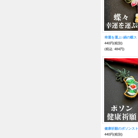
幸運を運ぶ♪絹の蝶ス
440円
(税別)
(税込
:
484円)
健康祈願のポソンス
440円
(税別)