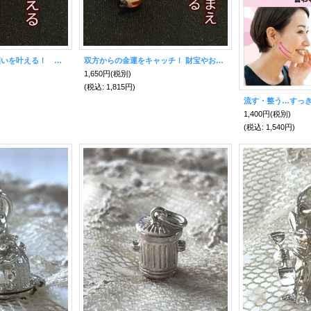
思いのままに全ての願いを叶える！ 如意 三つの天珠めのうストラップ
双方からの金運をキャッチ！ 財宝やお金を蓄える 双寶瓶 三つの天珠めのうストラップ
1,650円
(税別)
(税込
:
1,815円)
1,400円
(税別)
(税込
:
1,540円)