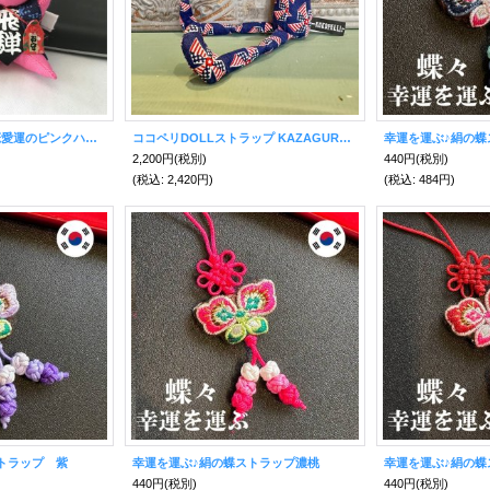
婚活★お守り付き！恋愛運のピンクハチマキさるぼぼストラップ
ココペリDOLLストラップ KAZAGURUMA 〜話題の幸せを呼ぶ精霊〜
幸運を運ぶ♪絹の蝶
2,200円
(税別)
440円
(税別)
(税込
:
2,420円)
(税込
:
484円)
トラップ 紫
幸運を運ぶ♪絹の蝶ストラップ濃桃
幸運を運ぶ♪絹の蝶
440円
(税別)
440円
(税別)