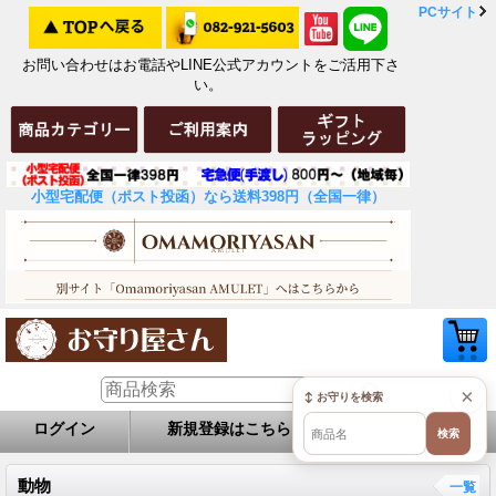
PCサイト
お問い合わせはお電話やLINE公式アカウントをご活用下さ
い。
小型宅配便（ポスト投函）なら送料398円（全国一律）
×
↕ お守りを検索
ログイン
新規登録はこちら
お問い合せ
検索
動物
一覧