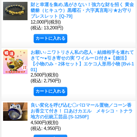
財と幸運を集め,逃がさない！強力な財を招く 黄金
貔貅（ヒキュウ）黒曜石・六字真言彫り★お守り
ブレスレット
[Q-79]
12,000円
(税別)
(税込
:
13,200円)
お願い♪ニワトリさん私の恋人・結婚相手を連れて
きて〜●引き寄せの実 ワイルーロ付き●【婚活】
【小物のみ・2体セット】エケコ人形用小物
[Bvi-1
01]
2,500円
(税別)
(税込
:
2,750円)
良い変化を呼び込む〇パロマール置物／コーン香
お香立て付き！ 口あけカエル メキシコ・トナラ
地方の伝統工芸品
[S-1250F]
4,500円
(税別)
(税込
:
4,950円)