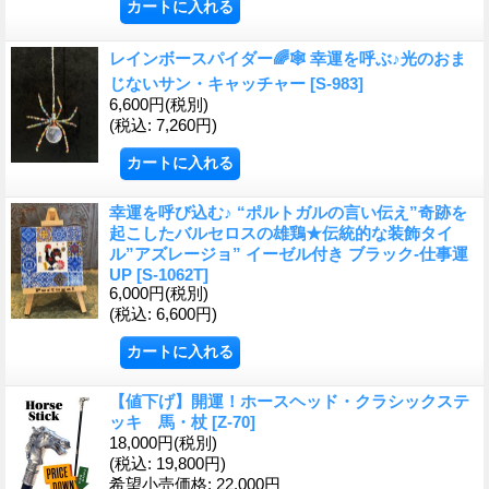
レインボースパイダー🌈🕸️ 幸運を呼ぶ♪光のおま
じないサン・キャッチャー
[S-983]
6,600円
(税別)
(税込
:
7,260円)
幸運を呼び込む♪ “ポルトガルの言い伝え”奇跡を
起こしたバルセロスの雄鶏★伝統的な装飾タイ
ル”アズレージョ” イーゼル付き ブラック-仕事運
UP
[S-1062T]
6,000円
(税別)
(税込
:
6,600円)
【値下げ】開運！ホースヘッド・クラシックステ
ッキ 馬・杖
[Z-70]
18,000円
(税別)
(税込
:
19,800円)
希望小売価格
:
22,000円