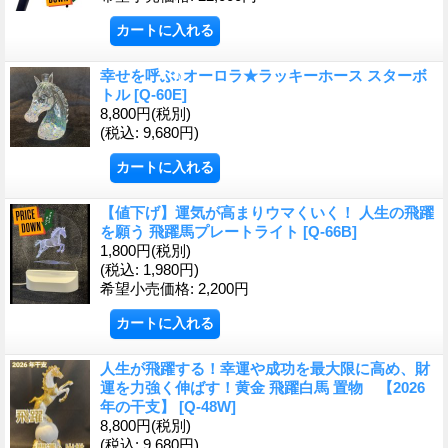
幸せを呼ぶ♪オーロラ★ラッキーホース スターボ
トル
[Q-60E]
8,800円
(税別)
(税込
:
9,680円)
【値下げ】運気が高まりウマくいく！ 人生の飛躍
を願う 飛躍馬プレートライト
[Q-66B]
1,800円
(税別)
(税込
:
1,980円)
希望小売価格
:
2,200円
人生が飛躍する！幸運や成功を最大限に高め、財
運を力強く伸ばす！黄金 飛躍白馬 置物 【2026
年の干支】
[Q-48W]
8,800円
(税別)
(税込
:
9,680円)