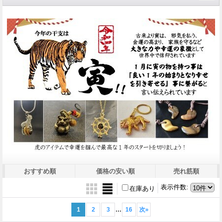
おすすめ順
価格の安い順
売れ筋順
表示件数
:
在庫あり
...
1
2
3
16
次
»