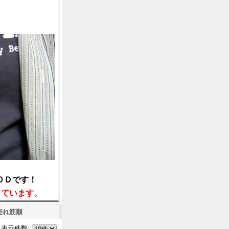
ＯＤです！
しています。
売れ筋順
表示件数
: