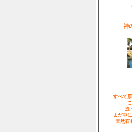
南
神の
神
すべて原
こ
造
まだ中に
天然石