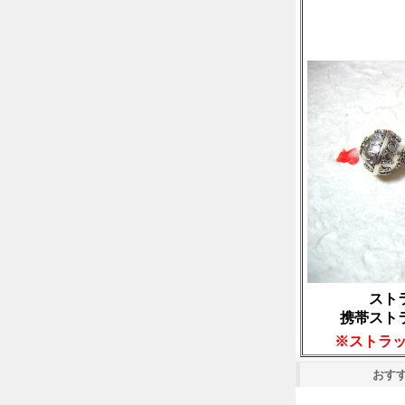
スト
携帯スト
※ストラ
おす