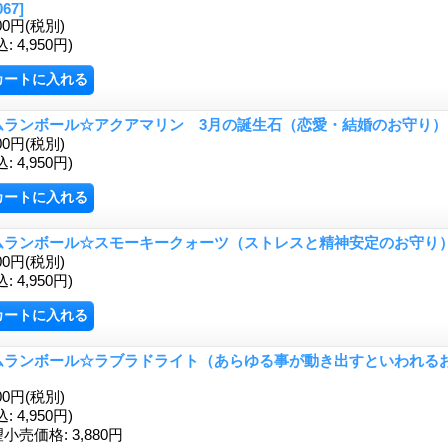
067]
00円
(税別)
込
:
4,950円)
ムランボール☆アクアマリン 3月の誕生石（恋愛・結婚のお守り
00円
(税別)
込
:
4,950円)
ムランボール☆スモーキークォーツ（ストレスと精神安定のお守り
00円
(税別)
込
:
4,950円)
ムランボール☆ラブラドライト（あらゆる事が動き出すといわれる
00円
(税別)
込
:
4,950円)
望小売価格
:
3,880円