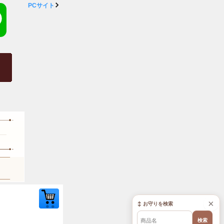
PCサイト
×
↕ お守りを検索
検索