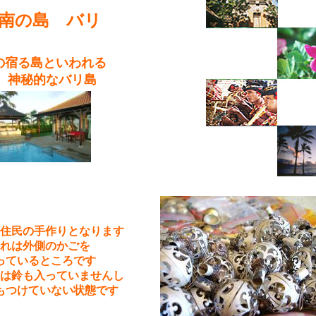
の島 バリ
宿る島といわれる
秘的なバリ島
住民の手作りとなります
れは外側のかごを
っているところです
は鈴も入っていませんし
もつけていない状態です