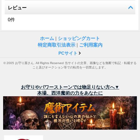
レビュー
0
件
ホーム
|
ショッピングカート
特定商取引法表示
|
ご利用案内
PCサイト
© 2005 お守り屋さん. All Rights Reserved 当サイトの文章、画像などを無断で転記・転載する
こと及びオークション等での転売を一切禁止します。
お守りやパワーストーンでは物足りない方へ▼
本場、西洋魔術の力をあなたに