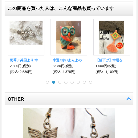
この商品を買った人は、こんな商品も買っています
葡萄／英国より 幸運のシルバーチャーム
幸運♪赤いあんよの木彫りふくろう
【値下げ】幸運を受け留めるタイのお守りトゥン★誕生曜日カラーで選ぶ！木曜日－オレンジ
2,300円
(税別)
3,980円
(税別)
1,000円
(税別)
(税込
:
2,530円)
(税込
:
4,378円)
(税込
:
1,100円)
OTHER