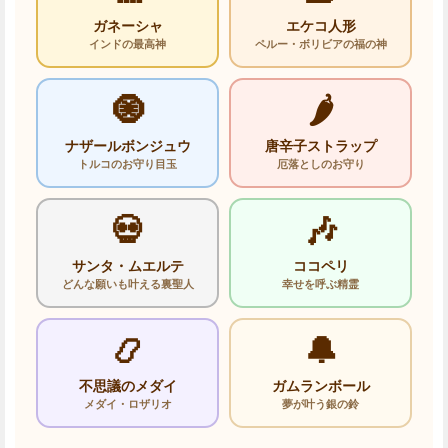
ガネーシャ
エケコ人形
インドの最高神
ペルー・ボリビアの福の神
🧿
🌶️
ナザールボンジュウ
唐辛子ストラップ
トルコのお守り目玉
厄落としのお守り
💀
🎶
サンタ・ムエルテ
ココペリ
どんな願いも叶える裏聖人
幸せを呼ぶ精霊
📿
🔔
不思議のメダイ
ガムランボール
メダイ・ロザリオ
夢が叶う銀の鈴