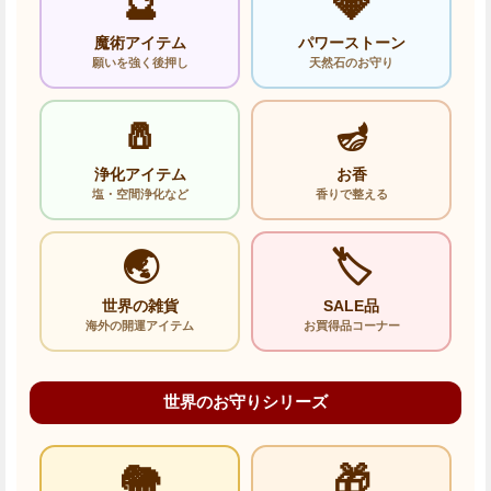
🔮
💎
魔術アイテム
パワーストーン
願いを強く後押し
天然石のお守り
🧂
🪔
浄化アイテム
お香
塩・空間浄化など
香りで整える
🌏
🏷️
世界の雑貨
SALE品
海外の開運アイテム
お買得品コーナー
世界のお守りシリーズ
🐘
🎁