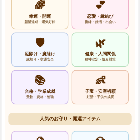
🌈
💕
幸運・開運
恋愛・縁結び
願望達成・運気好転
復縁・婚活・出会い
🛡️
🌿
厄除け・魔除け
健康・人間関係
縁切り・交通安全
精神安定・悩み対策
📚
👶
合格・学業成就
子宝・安産祈願
受験・資格・勉強
妊活・子供の成長
人気のお守り・開運アイテム