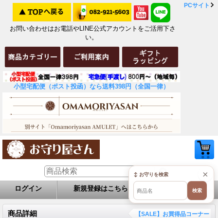
PCサイト
お問い合わせはお電話やLINE公式アカウントをご活用下さ
い。
小型宅配便（ポスト投函）なら送料398円（全国一律）
×
↕ お守りを検索
ログイン
新規登録はこちら
お問い合せ
検索
商品詳細
【SALE】お買得品コーナー