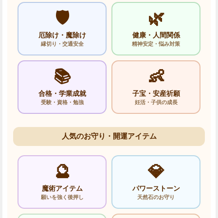
🛡️
🌿
厄除け・魔除け
健康・人間関係
縁切り・交通安全
精神安定・悩み対策
📚
👶
合格・学業成就
子宝・安産祈願
受験・資格・勉強
妊活・子供の成長
人気のお守り・開運アイテム
🔮
💎
魔術アイテム
パワーストーン
願いを強く後押し
天然石のお守り