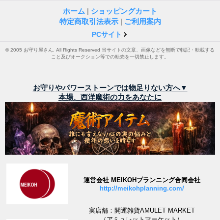
ホーム
|
ショッピングカート
特定商取引法表示
|
ご利用案内
PCサイト
© 2005 お守り屋さん. All Rights Reserved 当サイトの文章、画像などを無断で転記・転載する
こと及びオークション等での転売を一切禁止します。
お守りやパワーストーンでは物足りない方へ▼
本場、西洋魔術の力をあなたに
運営会社 MEIKOHプランニング合同会社
http://meikohplanning.com/
実店舗：開運雑貨AMULET MARKET
（アミュレットマーケット）