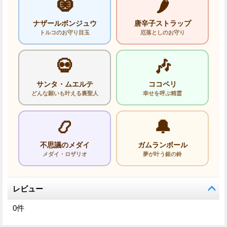
🧿
🌶️
ナザールボンジュウ
唐辛子ストラップ
トルコのお守り目玉
厄落としのお守り
💀
🎶
サンタ・ムエルテ
ココペリ
どんな願いも叶える裏聖人
幸せを呼ぶ精霊
📿
🔔
不思議のメダイ
ガムランボール
メダイ・ロザリオ
夢が叶う銀の鈴
レビュー
0
件