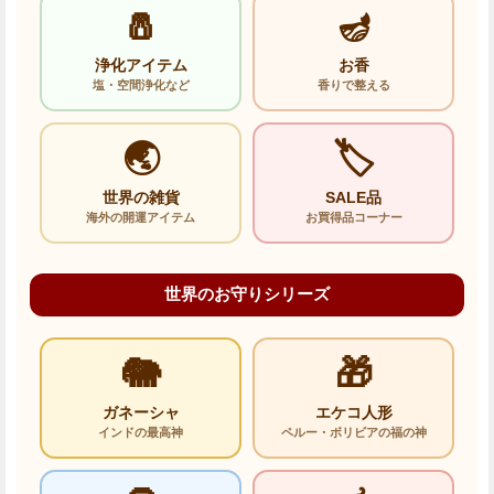
🧂
🪔
浄化アイテム
お香
塩・空間浄化など
香りで整える
🌏
🏷️
世界の雑貨
SALE品
海外の開運アイテム
お買得品コーナー
世界のお守りシリーズ
🐘
🎁
ガネーシャ
エケコ人形
インドの最高神
ペルー・ボリビアの福の神