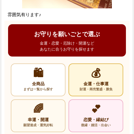
雰囲気有ります♪
お守りを願いごとで選ぶ
金運・恋愛・厄除け・開運など
あなたに合うお守りを探せます
🛍️
💰
全商品
金運・仕事運
まずは一覧から探す
財運・商売繁盛・勝負
🌈
💕
幸運・開運
恋愛・縁結び
願望達成・運気好転
復縁・婚活・出会い