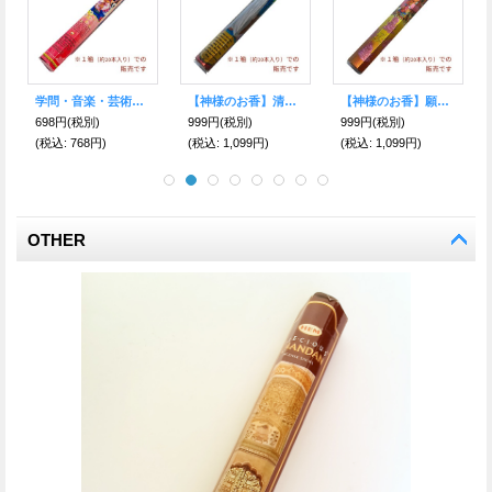
学問・音楽・芸術を司る☆サラスワティ お香【神様のお香】（HEM）
【神様のお香】清々しい上品な甘さが優しく香る マリア お香（INFINITY GOD）
【神様のお香】願いを叶えて★深く甘い花のような香り ガネーシャ お香（INFINITY GOD）
698円
(税別)
999円
(税別)
999円
(税別)
(税込
:
768円)
(税込
:
1,099円)
(税込
:
1,099円)
OTHER