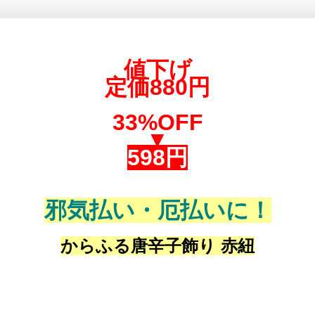
値下げ
定価880円
33%OFF
▼
598円
邪気払い・厄払いに！
からふる唐辛子飾り 赤紐