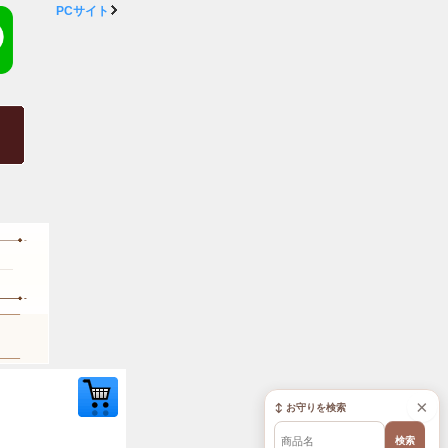
PCサイト
×
↕ お守りを検索
検索