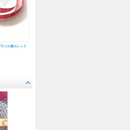
ブラジル製☆レッド
ボンフィン 本場ブラジル製☆イエロー
198円
(税別)
198円
(税別)
(税込
:
218円)
(税込
:
218円)