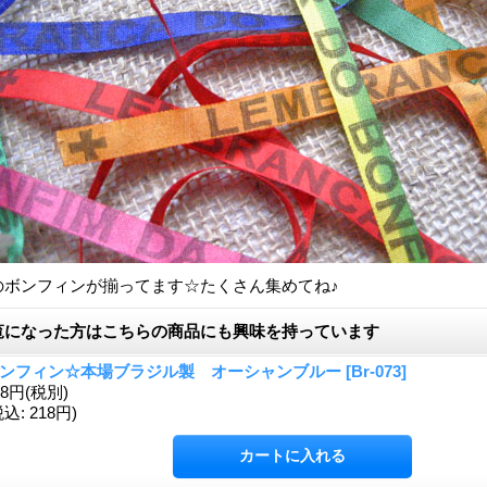
のボンフィンが揃ってます☆たくさん集めてね♪
覧になった方はこちらの商品にも興味を持っています
ンフィン☆本場ブラジル製 オーシャンブルー
[
Br-073
]
98円
(税別)
税込
:
218円)