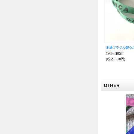
ボンフィン☆本場ブラジル製 ホワイトinブルー
本場ブラジル製☆ボンフィン マットパープル
198円
(税別)
198円
(税別)
(税込
:
218円)
(税込
:
218円)
OTHER