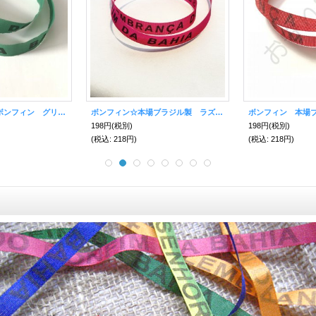
本場ブラジル製☆ボンフィン グリーン
ボンフィン☆本場ブラジル製 ラズベリー
ボンフィン 本場
198円
(税別)
198円
(税別)
(税込
:
218円)
(税込
:
218円)