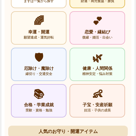
まずは一覧から探す
財運・商売繁盛・勝負
🌈
💕
幸運・開運
恋愛・縁結び
願望達成・運気好転
復縁・婚活・出会い
🛡️
🌿
厄除け・魔除け
健康・人間関係
縁切り・交通安全
精神安定・悩み対策
📚
👶
合格・学業成就
子宝・安産祈願
受験・資格・勉強
妊活・子供の成長
人気のお守り・開運アイテム