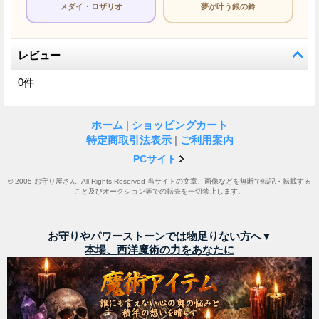
メダイ・ロザリオ
夢が叶う銀の鈴
レビュー
0
件
ホーム
|
ショッピングカート
特定商取引法表示
|
ご利用案内
PCサイト
© 2005 お守り屋さん. All Rights Reserved 当サイトの文章、画像などを無断で転記・転載する
こと及びオークション等での転売を一切禁止します。
お守りやパワーストーンでは物足りない方へ▼
本場、西洋魔術の力をあなたに