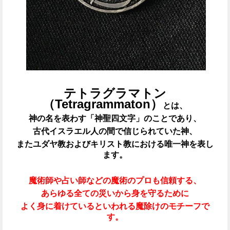
テトラグラマトン
（Tetragrammaton）
とは、
神の名を表わす「神聖四文字」のことであり、
古代イスラエル人の間で信じられていた神、
またユダヤ教およびキリスト教における唯一神を表し
ます。
魔術師や占い師などの魔術のプロも信頼する、
あらゆる全ての災いから身を守るために
よく身に着けているといわれる魔除けのモチーフで
す。