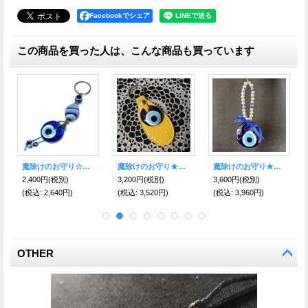
Facebookでシェア
この商品を買った人は、こんな商品も買っています
魔除けのお守り★ナザールボンジュウ★レザーキーリング【イエロー】
魔除けのお守り★ナザールボンジュウ★飾りリボンM
魔除けのお守り☆ナザールボンジュウキーホルダー C
200円
(税別)
3,600円
(税別)
2,400円
(税別)
1,100円
(
込
:
3,520円)
(税込
:
3,960円)
(税込
:
2,640円)
(税込
:
1,2
OTHER