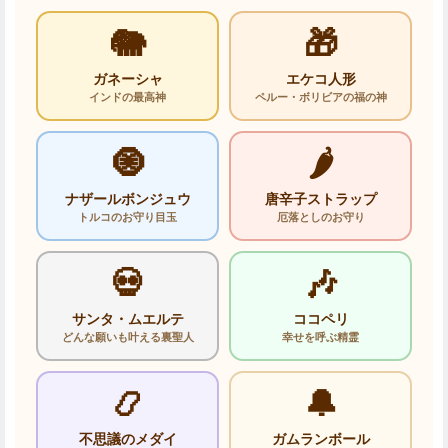
🐘
🎁
ガネーシャ
エケコ人形
インドの最高神
ペルー・ボリビアの福の神
🧿
🌶️
ナザールボンジュウ
唐辛子ストラップ
トルコのお守り目玉
厄落としのお守り
💀
🎶
サンタ・ムエルテ
ココペリ
どんな願いも叶える裏聖人
幸せを呼ぶ精霊
📿
🔔
不思議のメダイ
ガムランボール