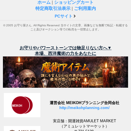
ホーム
|
ショッピングカート
特定商取引法表示
|
ご利用案内
PCサイト
© 2005 お守り屋さん. All Rights Reserved 当サイトの文章、画像などを無断で転記・転載する
こと及びオークション等での転売を一切禁止します。
お守りやパワーストーンでは物足りない方へ▼
本場、西洋魔術の力をあなたに
運営会社 MEIKOHプランニング合同会社
http://meikohplanning.com/
実店舗：開運雑貨AMULET MARKET
（アミュレットマーケット）