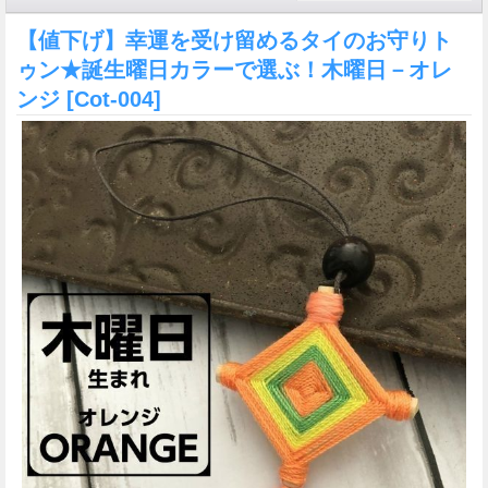
【値下げ】幸運を受け留めるタイのお守りト
ゥン★誕生曜日カラーで選ぶ！木曜日－オレ
ンジ
[Cot-004]