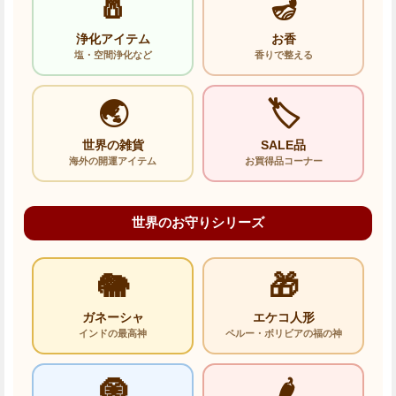
🧂
🪔
浄化アイテム
お香
塩・空間浄化など
香りで整える
🌏
🏷️
世界の雑貨
SALE品
海外の開運アイテム
お買得品コーナー
世界のお守りシリーズ
🐘
🎁
ガネーシャ
エケコ人形
インドの最高神
ペルー・ボリビアの福の神
🧿
🌶️