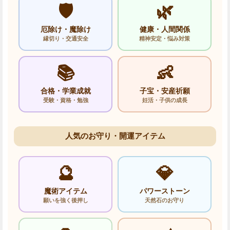
🛡️
🌿
厄除け・魔除け
健康・人間関係
縁切り・交通安全
精神安定・悩み対策
📚
👶
合格・学業成就
子宝・安産祈願
受験・資格・勉強
妊活・子供の成長
人気のお守り・開運アイテム
🔮
💎
魔術アイテム
パワーストーン
願いを強く後押し
天然石のお守り