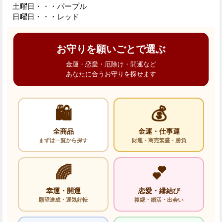
土曜日・・・パープル
日曜日・・・レッド
お守りを願いごとで選ぶ
金運・恋愛・厄除け・開運など
あなたに合うお守りを探せます
🛍️
💰
全商品
金運・仕事運
まずは一覧から探す
財運・商売繁盛・勝負
🌈
💕
幸運・開運
恋愛・縁結び
願望達成・運気好転
復縁・婚活・出会い