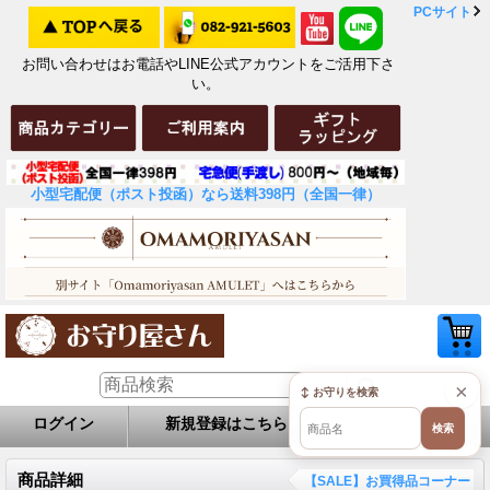
PCサイト
お問い合わせはお電話やLINE公式アカウントをご活用下さ
い。
小型宅配便（ポスト投函）なら送料398円（全国一律）
×
↕ お守りを検索
ログイン
新規登録はこちら
お問い合せ
検索
商品詳細
【SALE】お買得品コーナー