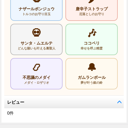
ナザールボンジュウ
唐辛子ストラップ
トルコのお守り目玉
厄落としのお守り
💀
🎶
サンタ・ムエルテ
ココペリ
どんな願いも叶える裏聖人
幸せを呼ぶ精霊
📿
🔔
不思議のメダイ
ガムランボール
メダイ・ロザリオ
夢が叶う銀の鈴
レビュー
0
件