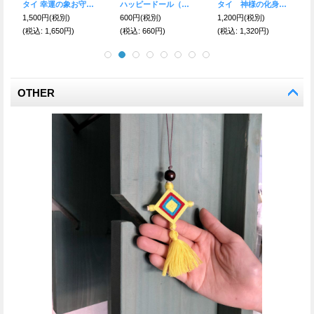
道路の悪魔を封じ込め、様々な災難から身を守る★バイカーベル キーリング グアダルーペの聖母マリアS
魔除けと幸運 ハムサ お守りリング8号
厄除け☆ナザールボンジュウ★トルコビーズ ブレスレット A
3,300円
(税別)
1,500円
(税別)
1,900円
(税別)
(税込
:
3,630円)
(税込
:
1,650円)
(税込
:
2,090円)
OTHER