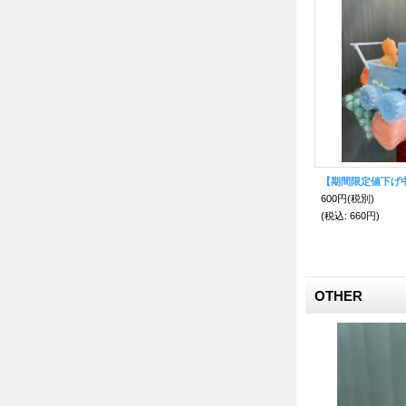
かなりお得！お願い赤ちゃんセットG 赤ちゃんベビーベッド&出産証明書【エケコ人形用・小物のみの価格】
エケコ人形用小物 お願い 元気に育ってね 赤ちゃん?ボリビア紙おむつ 【小物のみの価格】
650円
(税別)
600円
(税別)
(税込
:
715円)
(税込
:
660円)
OTHER