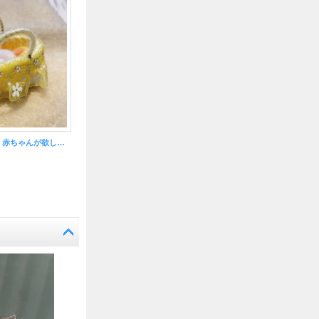
エケコ人形用小物 赤ちゃんが欲しい?おくるみベッド 黄【小物のみの価格】
【期間限定値下げ！】すくすく育て赤ちゃん！P-ベッド_B【エケコ人形用・小物のみの価格】
500円
(税別)
1,980円
(税別)
(税込
:
550円)
(税込
:
2,178円)