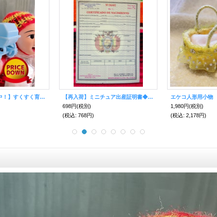
【期間限定値下げ中！】すくすく育て！赤ちゃん ベビーカーB【エケコ人形用・小物のみの価格】
【再入荷】ミニチュア出産証明書◆エケコ人形小物＜赤ちゃんが欲しい方へ＞
698円
(税別)
1,980円
(税別)
(税込
:
768円)
(税込
:
2,178円)