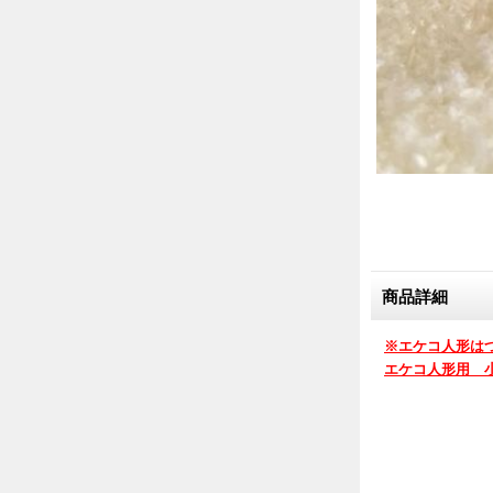
商品詳細
※エケコ人形は
エケコ人形用 