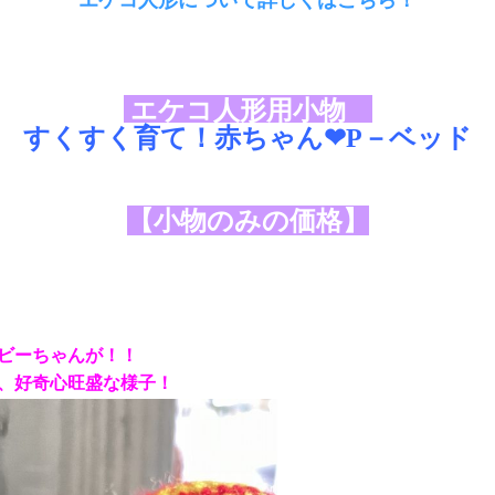
エケコ人形用小物
すくすく育て！赤ちゃん❤P－ベッド
【小物のみの価格】
ビーちゃんが！！
、好奇心旺盛な様子！