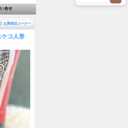
問い合せ
E】お買得品コーナー
エケコ人形