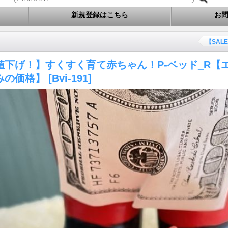
新規登録はこちら
お
【SAL
値下げ！】すくすく育て赤ちゃん！P-ベッド_R【
みの価格】
[Bvi-191]