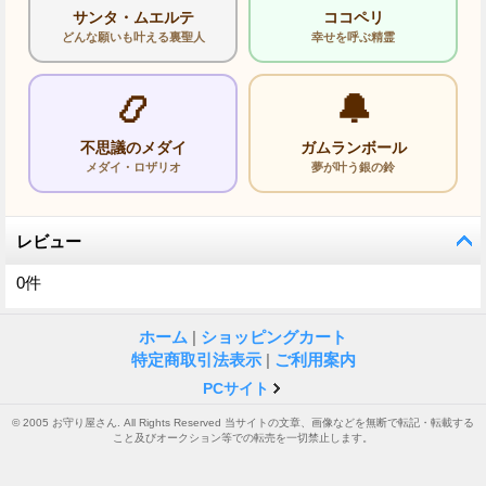
サンタ・ムエルテ
ココペリ
どんな願いも叶える裏聖人
幸せを呼ぶ精霊
📿
🔔
不思議のメダイ
ガムランボール
メダイ・ロザリオ
夢が叶う銀の鈴
レビュー
0
件
ホーム
|
ショッピングカート
特定商取引法表示
|
ご利用案内
PCサイト
© 2005 お守り屋さん. All Rights Reserved 当サイトの文章、画像などを無断で転記・転載する
こと及びオークション等での転売を一切禁止します。