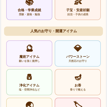
📚
👶
合格・学業成就
子宝・安産祈願
受験・資格・勉強
妊活・子供の成長
人気のお守り・開運アイテム
🔮
💎
魔術アイテム
パワーストーン
願いを強く後押し
天然石のお守り
🧂
🪔
浄化アイテム
お香
塩・空間浄化など
香りで整える
🌏
🏷️