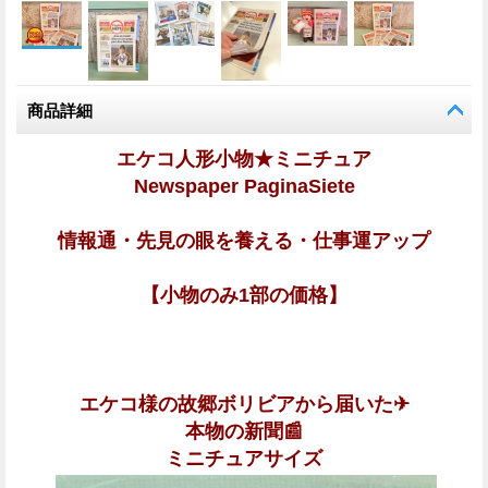
商品詳細
エケコ人形小物★ミニチュア
Newspaper PaginaSiete
情報通・先見の眼を養える・仕事運アップ
【小物のみ1部の価格】
エケコ様の故郷ボリビアから届いた✈
本物の新聞📰
ミニチュアサイズ