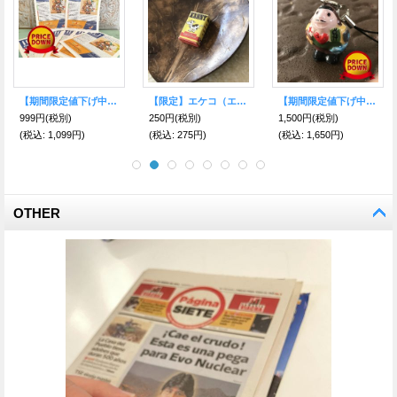
【期間限定値下げ！】すくすく育て赤ちゃん！ベビーカーP【エケコ人形用・小物のみの価格】
【期間限定値下げ中！】すくすく育て！赤ちゃん?ベビーカーP【エケコ人形用・小物のみの価格】
エケコ人形用小物 赤ちゃんが欲しい?おくるみ フェルトY【小物のみの価格】
600円
(税別)
600円
(税別)
1,200円
(税別)
(税込
:
660円)
(税込
:
660円)
(税込
:
1,320円)
OTHER