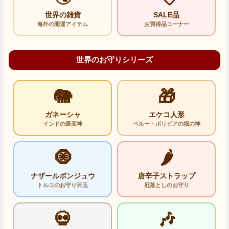
世界の雑貨
SALE品
海外の開運アイテム
お買得品コーナー
世界のお守りシリーズ
🐘
🎁
ガネーシャ
エケコ人形
インドの最高神
ペルー・ボリビアの福の神
🧿
🌶️
ナザールボンジュウ
唐辛子ストラップ
トルコのお守り目玉
厄落としのお守り
💀
🎶