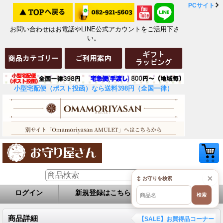
PCサイト
お問い合わせはお電話やLINE公式アカウントをご活用下さ
い。
小型宅配便（ポスト投函）なら送料398円（全国一律）
×
↕ お守りを検索
ログイン
新規登録はこちら
お問い合せ
検索
商品詳細
【SALE】お買得品コーナー