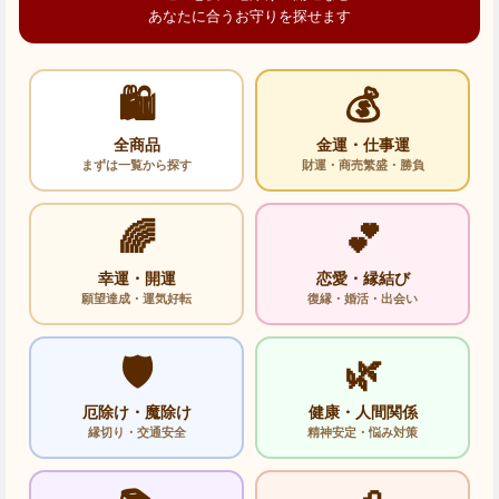
あなたに合うお守りを探せます
🛍️
💰
全商品
金運・仕事運
まずは一覧から探す
財運・商売繁盛・勝負
🌈
💕
幸運・開運
恋愛・縁結び
願望達成・運気好転
復縁・婚活・出会い
🛡️
🌿
厄除け・魔除け
健康・人間関係
縁切り・交通安全
精神安定・悩み対策