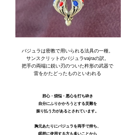
バジュラは密教で用いられる法具の一種。
サンスクリットのバジュラvajraの訳。
把手の両端に鋭い刃のついた杵形の武器で
雷をかたどったものといわれる
邪心・煩悩・悪心を打ち砕き
自分にふりかかろうとする災難を
振り払う力があるとされています。
胸元あたりにバジュラを両手で持ち、
瞑想に使用する方も多いことから