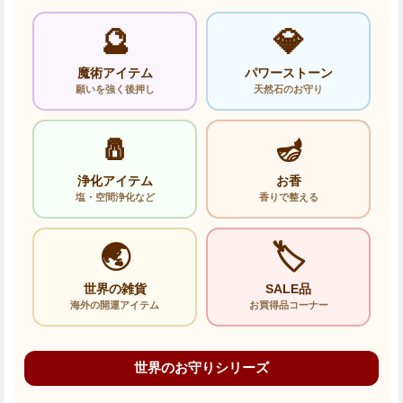
🔮
💎
魔術アイテム
パワーストーン
願いを強く後押し
天然石のお守り
🧂
🪔
浄化アイテム
お香
塩・空間浄化など
香りで整える
🌏
🏷️
世界の雑貨
SALE品
海外の開運アイテム
お買得品コーナー
世界のお守りシリーズ