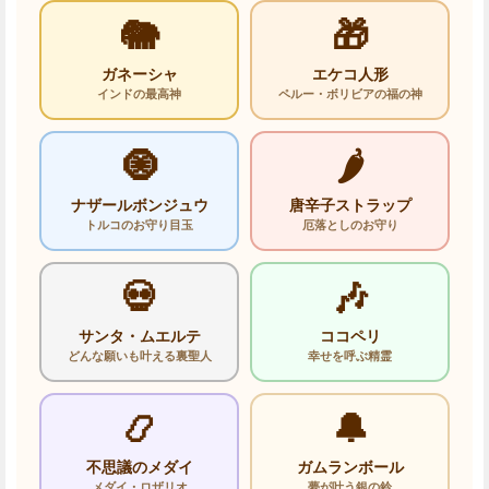
🐘
🎁
ガネーシャ
エケコ人形
インドの最高神
ペルー・ボリビアの福の神
🧿
🌶️
ナザールボンジュウ
唐辛子ストラップ
トルコのお守り目玉
厄落としのお守り
💀
🎶
サンタ・ムエルテ
ココペリ
どんな願いも叶える裏聖人
幸せを呼ぶ精霊
📿
🔔
不思議のメダイ
ガムランボール
メダイ・ロザリオ
夢が叶う銀の鈴