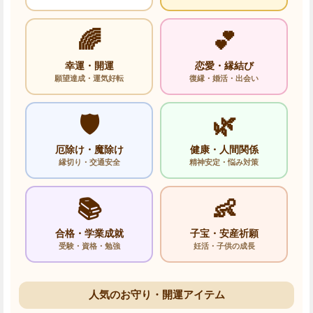
🌈
💕
幸運・開運
恋愛・縁結び
願望達成・運気好転
復縁・婚活・出会い
🛡️
🌿
厄除け・魔除け
健康・人間関係
縁切り・交通安全
精神安定・悩み対策
📚
👶
合格・学業成就
子宝・安産祈願
受験・資格・勉強
妊活・子供の成長
人気のお守り・開運アイテム