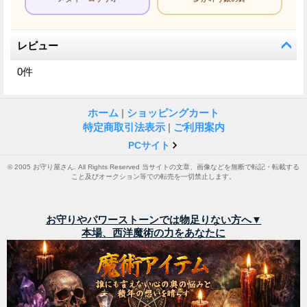
レビュー
0
件
ホーム
|
ショッピングカート
特定商取引法表示
|
ご利用案内
PCサイト
© 2005 お守り屋さん. All Rights Reserved 当サイトの文章、画像などを無断で転記・転載する
こと及びオークション等での転売を一切禁止します。
お守りやパワーストーンでは物足りない方へ▼
本場、西洋魔術の力をあなたに