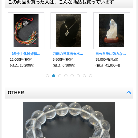
この商品を買った人は、こんな商品も買っています
双方からの金運をキャッチ！ 財宝やお金を蓄える 双寶瓶天珠 大玉ブレスレット
置き型Sサイズ／最高の浄化力！クリスタル サン・キャッチャー蓮花
未来を見通す！大迫力！邪気を払いのブラック天眼石ブレスレット 16ミリ珠
4,500円
(税別)
3,300円
(税別)
28,000円
(税別)
(税込
:
4,950円)
(税込
:
3,630円)
(税込
:
30,800円)
OTHER