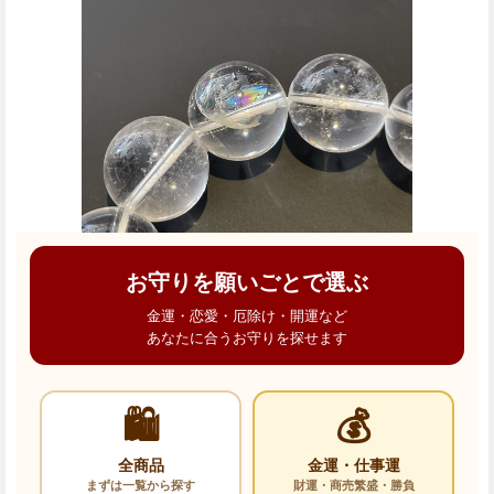
お守りを願いごとで選ぶ
金運・恋愛・厄除け・開運など
あなたに合うお守りを探せます
🛍️
💰
全商品
金運・仕事運
まずは一覧から探す
財運・商売繁盛・勝負