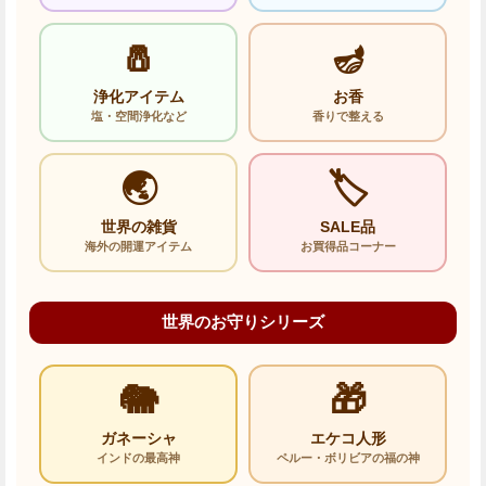
🧂
🪔
浄化アイテム
お香
塩・空間浄化など
香りで整える
🌏
🏷️
世界の雑貨
SALE品
海外の開運アイテム
お買得品コーナー
世界のお守りシリーズ
🐘
🎁
ガネーシャ
エケコ人形
インドの最高神
ペルー・ボリビアの福の神