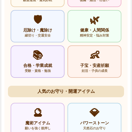
🛡️
🌿
厄除け・魔除け
健康・人間関係
縁切り・交通安全
精神安定・悩み対策
📚
👶
合格・学業成就
子宝・安産祈願
受験・資格・勉強
妊活・子供の成長
人気のお守り・開運アイテム
🔮
💎
魔術アイテム
パワーストーン
願いを強く後押し
天然石のお守り