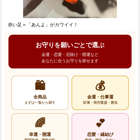
赤い足＝「あんよ」がカワイイ！
お守りを願いごとで選ぶ
金運・恋愛・厄除け・開運など
あなたに合うお守りを探せます
🛍️
💰
全商品
金運・仕事運
まずは一覧から探す
財運・商売繁盛・勝負
🌈
💕
幸運・開運
恋愛・縁結び
願望達成・運気好転
復縁・婚活・出会い