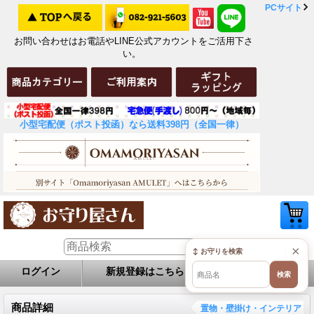
PCサイト
お問い合わせはお電話やLINE公式アカウントをご活用下さ
い。
小型宅配便（ポスト投函）なら送料398円（全国一律）
×
↕ お守りを検索
ログイン
新規登録はこちら
お問い合せ
検索
商品詳細
置物・壁掛け・インテリア