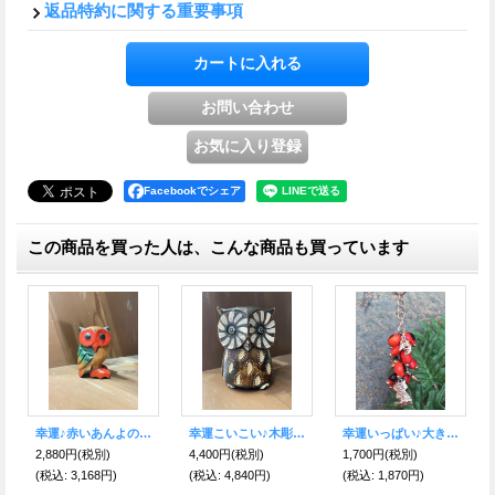
返品特約に関する重要事項
Facebookでシェア
この商品を買った人は、こんな商品も買っています
幸運たっぷりと♪大粒ワイルーロ☆キーホルダー ハンド イルカ＆フクロウ・ハート
幸運を呼ぶ水牛の角 福ふくろう★根付 黒
幸運のシンボル♪W馬蹄ネックレス
1,980円
(税別)
1,300円
(税別)
3,000円
(税別)
(税込
:
2,178円)
(税込
:
1,430円)
(税込
:
3,300円)