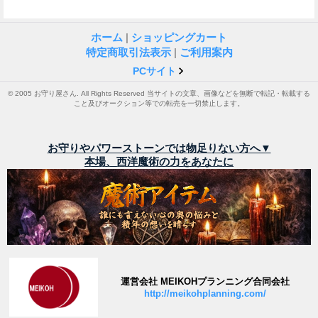
ホーム
|
ショッピングカート
特定商取引法表示
|
ご利用案内
PCサイト
© 2005 お守り屋さん. All Rights Reserved 当サイトの文章、画像などを無断で転記・転載する
こと及びオークション等での転売を一切禁止します。
お守りやパワーストーンでは物足りない方へ▼
本場、西洋魔術の力をあなたに
運営会社 MEIKOHプランニング合同会社
http://meikohplanning.com/