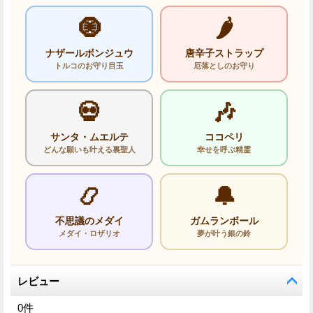
🧿
🌶️
ナザールボンジュウ
唐辛子ストラップ
トルコのお守り目玉
厄落としのお守り
💀
🎶
サンタ・ムエルテ
ココペリ
どんな願いも叶える裏聖人
幸せを呼ぶ精霊
📿
🔔
不思議のメダイ
ガムランボール
メダイ・ロザリオ
夢が叶う銀の鈴
レビュー
0
件