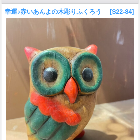
幸運♪赤いあんよの木彫りふくろう
[S22-84]