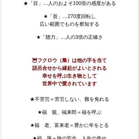
★「目」…人のおよそ100倍の感度がある
★「首」…270度回転し
広い範囲でものを察知する
★「聴力」…人の3倍の正確さ
🦉フクロウ（梟）は他の字を当て
語呂合せから縁起がよいとされる
幸せを呼ぶ生き物として
世界中で愛されています
★不苦労＝苦労しない、難を免れる
★福 籠、福来郎＝福を呼ぶ
★福 老、富来老＝豊かに年をとる
★福 路＝旅の安全、人生の幸せ