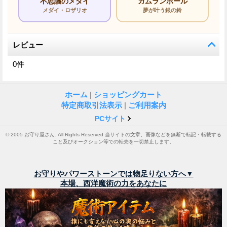
不思議のメダイ
ガムランボール
メダイ・ロザリオ
夢が叶う銀の鈴
レビュー
0
件
ホーム
|
ショッピングカート
特定商取引法表示
|
ご利用案内
PCサイト
© 2005 お守り屋さん. All Rights Reserved 当サイトの文章、画像などを無断で転記・転載する
こと及びオークション等での転売を一切禁止します。
お守りやパワーストーンでは物足りない方へ▼
本場、西洋魔術の力をあなたに