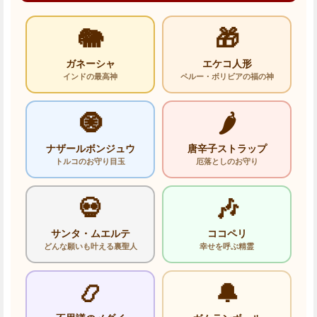
🐘
🎁
ガネーシャ
エケコ人形
インドの最高神
ペルー・ボリビアの福の神
🧿
🌶️
ナザールボンジュウ
唐辛子ストラップ
トルコのお守り目玉
厄落としのお守り
💀
🎶
サンタ・ムエルテ
ココペリ
どんな願いも叶える裏聖人
幸せを呼ぶ精霊
📿
🔔