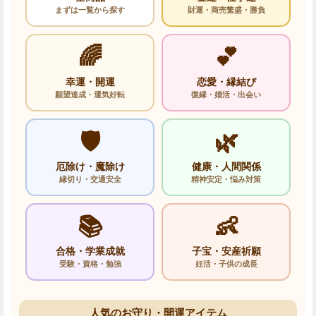
まずは一覧から探す
財運・商売繁盛・勝負
🌈
💕
幸運・開運
恋愛・縁結び
願望達成・運気好転
復縁・婚活・出会い
🛡️
🌿
厄除け・魔除け
健康・人間関係
縁切り・交通安全
精神安定・悩み対策
📚
👶
合格・学業成就
子宝・安産祈願
受験・資格・勉強
妊活・子供の成長
人気のお守り・開運アイテム