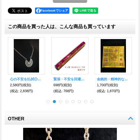
Facebookでシェア
この商品を買った人は、こんな商品も買っています
幸運へと導く♪神秘の十字架ネックレス Silver A
人気絶大！不安を和らげる究極のヒーリングストーン☆ラリマーブレス classy
不安を静め夢を掴まえる★ドリームキャッチャー キーホルダー ハウライト付
4,000円
(税別)
12,000円
(税別)
1,600円
(税別)
(税込
:
4,400円)
(税込
:
13,200円)
(税込
:
1,760円)
OTHER