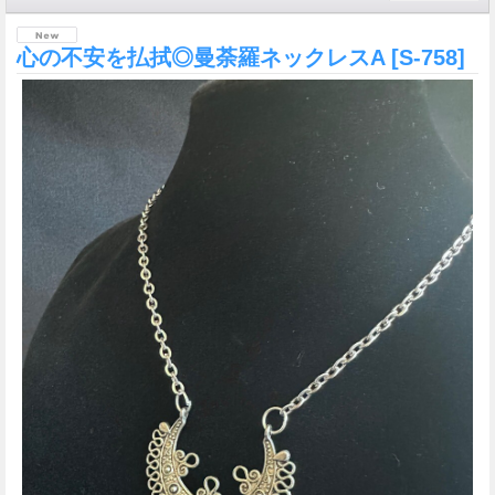
心の不安を払拭◎曼荼羅ネックレスA
[S-758]