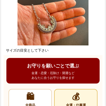
サイズの目安として下さい
お守りを願いごとで選ぶ
金運・恋愛・厄除け・開運など
あなたに合うお守りを探せます
🛍️
💰
全商品
金運・仕事運