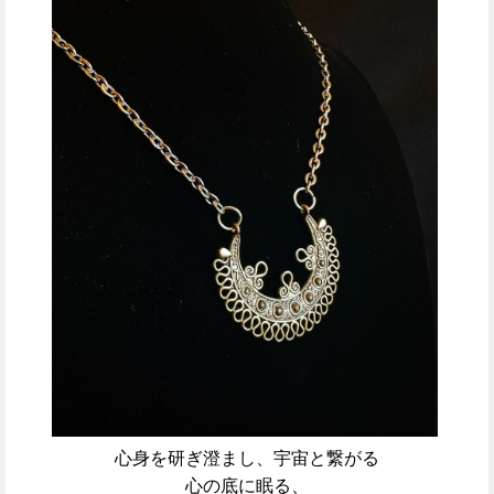
心身を研ぎ澄まし、宇宙と繋がる
心の底に眠る、