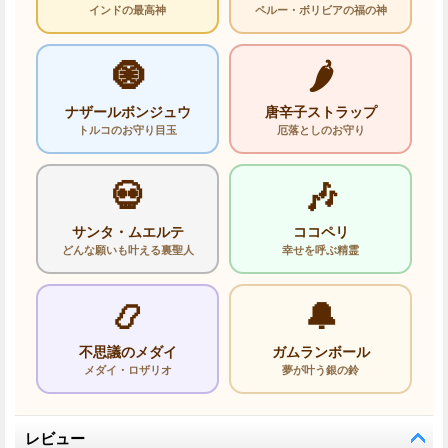
インドの最高神
ペルー・ボリビアの福の神
🧿
🌶️
ナザールボンジュウ
唐辛子ストラップ
トルコのお守り目玉
厄落としのお守り
💀
🎶
サンタ・ムエルテ
ココペリ
どんな願いも叶える裏聖人
幸せを呼ぶ精霊
📿
🔔
不思議のメダイ
ガムランボール
メダイ・ロザリオ
夢が叶う銀の鈴
レビュー