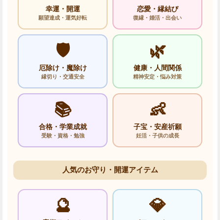
幸運・開運
恋愛・縁結び
願望達成・運気好転
復縁・婚活・出会い
🛡️
🌿
厄除け・魔除け
健康・人間関係
縁切り・交通安全
精神安定・悩み対策
📚
👶
合格・学業成就
子宝・安産祈願
受験・資格・勉強
妊活・子供の成長
人気のお守り・開運アイテム
🔮
💎