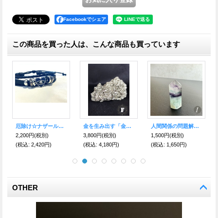
Facebookでシェア
この商品を買った人は、こんな商品も買っています
人間関係の問題解決★解決への糸口が見つかる★レインボーフローライト ポイントI
悩み事の答えを導き出す！ペンデュラム原石タイプ 運気を高め、潜在能力を引き出す〜水晶〜
魔を祓い幸運を呼ぶ勾玉！★ トラブル・災難回避のターコイズ
(税別)
4,500円
(税別)
1,700円
(税別)
1,800円
(税別)
,650円)
(税込
:
4,950円)
(税込
:
1,870円)
(税込
:
1,980円
OTHER