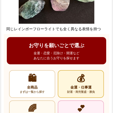
同じレインボーフローライトでも全く異なる表情を持つ
お守りを願いごとで選ぶ
金運・恋愛・厄除け・開運など
あなたに合うお守りを探せます
🛍️
💰
全商品
金運・仕事運
まずは一覧から探す
財運・商売繁盛・勝負
🌈
💕