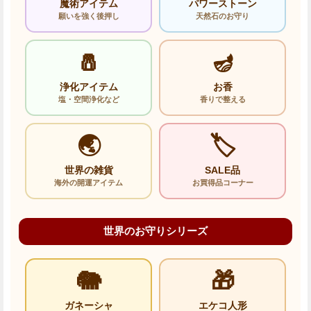
魔術アイテム
パワーストーン
願いを強く後押し
天然石のお守り
🧂
🪔
浄化アイテム
お香
塩・空間浄化など
香りで整える
🌏
🏷️
世界の雑貨
SALE品
海外の開運アイテム
お買得品コーナー
世界のお守りシリーズ
🐘
🎁
ガネーシャ
エケコ人形