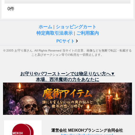
0
件
ホーム
|
ショッピングカート
特定商取引法表示
|
ご利用案内
PCサイト
© 2005 お守り屋さん. All Rights Reserved 当サイトの文章、画像などを無断で転記・転載する
こと及びオークション等での転売を一切禁止します。
お守りやパワーストーンでは物足りない方へ▼
本場、西洋魔術の力をあなたに
運営会社 MEIKOHプランニング合同会社