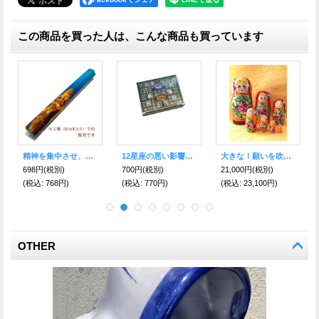
この商品を買った人は、こんな商品も買っています
金運上昇！自由と豊かさ パロマール置物 口あけサカナBrown メキシコ・トナラ地方の伝統工芸品
12星座の悪い影響を軽減し、良い影響を増大させる！ポジティブな願いを込めて スピリチュアル スーパーヒット コーン香
金運上昇！自由と豊かさ パロマール置物 口あけサカナGreen メキシコ・トナラ地方の伝統工芸品
2,700円
(税別)
700円
(税別)
2,700円
(税別)
(税込
:
2,970円)
(税込
:
770円)
(税込
:
2,970円)
OTHER