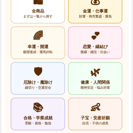
🛍️
💰
全商品
金運・仕事運
まずは一覧から探す
財運・商売繁盛・勝負
🌈
💕
幸運・開運
恋愛・縁結び
願望達成・運気好転
復縁・婚活・出会い
🛡️
🌿
厄除け・魔除け
健康・人間関係
縁切り・交通安全
精神安定・悩み対策
📚
👶
合格・学業成就
子宝・安産祈願
受験・資格・勉強
妊活・子供の成長