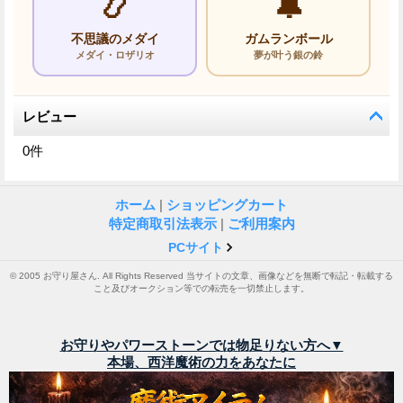
📿
🔔
不思議のメダイ
ガムランボール
メダイ・ロザリオ
夢が叶う銀の鈴
レビュー
0
件
ホーム
|
ショッピングカート
特定商取引法表示
|
ご利用案内
PCサイト
© 2005 お守り屋さん. All Rights Reserved 当サイトの文章、画像などを無断で転記・転載する
こと及びオークション等での転売を一切禁止します。
お守りやパワーストーンでは物足りない方へ▼
本場、西洋魔術の力をあなたに