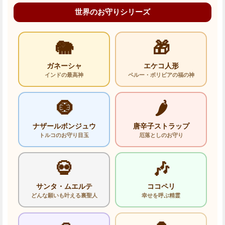
世界のお守りシリーズ
🐘
🎁
ガネーシャ
エケコ人形
インドの最高神
ペルー・ボリビアの福の神
🧿
🌶️
ナザールボンジュウ
唐辛子ストラップ
トルコのお守り目玉
厄落としのお守り
💀
🎶
サンタ・ムエルテ
ココペリ
どんな願いも叶える裏聖人
幸せを呼ぶ精霊