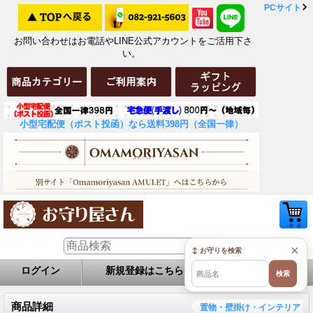
PCサイト
お問い合わせはお電話やLINE公式アカウントをご活用下さ
い。
小型宅配便（ポスト投函）なら送料398円（全国一律）
×
↕ お守りを検索
ログイン
新規登録はこちら
お問い合せ
検索
商品詳細
置物・壁掛け・インテリア