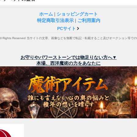
ホーム
|
ショッピングカート
特定商取引法表示
|
ご利用案内
PCサイト
. All Rights Reserved 当サイトの文章、画像などを無断で転記・転載すること及びオークション
お守りやパワーストーンでは物足りない方へ▼
本場、西洋魔術の力をあなたに