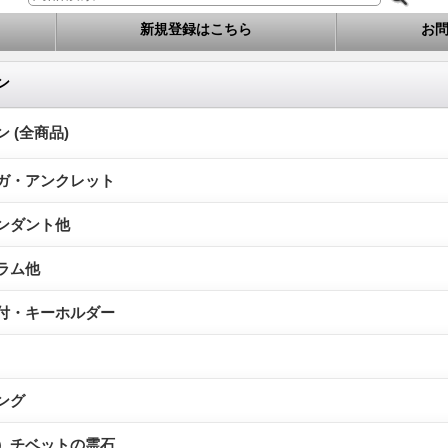
新規登録はこちら
お
ン
 (全商品)
ガ・アンクレット
ンダント他
ラム他
付・キーホルダー
ング
）チベットの霊石