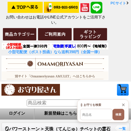
PCサイト
お問い合わせはお電話やLINE公式アカウントをご活用下さ
い。
小型宅配便（ポスト投函）なら送料398円（全国一律）
×
↕ お守りを検索
ログイン
新規登録はこちら
お問い合せ
検索
🪞パワーストーン > 天珠（てんじゅ）チベットの霊石
一覧