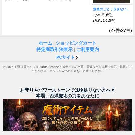
湧水のごとく尽きない財運を！水紋 三つの天珠めのうストラップ
1,650円
(税別)
(税込
:
1,815円)
(27件/27件)
ホーム
|
ショッピングカート
特定商取引法表示
|
ご利用案内
PCサイト
© 2005 お守り屋さん. All Rights Reserved 当サイトの文章、画像などを無断で転記・転載する
こと及びオークション等での転売を一切禁止します。
お守りやパワーストーンでは物足りない方へ▼
本場、西洋魔術の力をあなたに