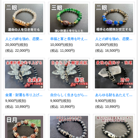
人との絆を強め、恋愛面の障害を克服する！二眼天珠＆ホワイト瑪瑙＆ゴールデンオーラ ブレスレット
幸福と富と長寿を叶える！三眼天珠&グリーン瑪瑙 ブレスレット
人との絆を強め、恋愛面の障害を克服する！二眼天珠＆ドラゴンアゲート ブレスレット
20,000円
(税別)
10,000円
(税別)
15,000円
(税別)
(税込
:
22,000円)
(税込
:
11,000円)
(税込
:
16,500円)
金運・財運を吊り上げる！金銭鈎天珠ブレスレット オニキス＆瑪瑙
自分らしく生きながら願望を成就させる！蓮花天珠ブレスレット オニキス＆瑪瑙
あらゆる財をあたえてくれる！財神天珠ブレスレット オニキス＆瑪瑙
9,900円
(税別)
9,900円
(税別)
9,900円
(税別)
(税込
:
10,890円)
(税込
:
10,890円)
(税込
:
10,890円)