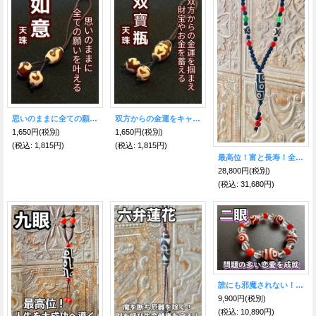
思いのままに全ての願いを叶える！ 如意 三つの天珠めのうストラップ
双方からの金運をキャッチ！ 財宝やお金を蓄える 双寶瓶 三つの天珠めのうストラップ
1,650円
(税別)
1,650円
(税別)
(税込
:
1,815円)
(税込
:
1,815円)
最高位！富と長寿！全てを手に入れ人生を大成功に導く！九眼&三眼天珠ネックレス 黒
28,800円
(税別)
(税込
:
31,680円)
誰にも邪魔されない！上手く行かない恋を叶えてくれる！二眼天珠＆水晶＆赤メノウブレスレット
9,900円
(税別)
(税込
:
10,890円)