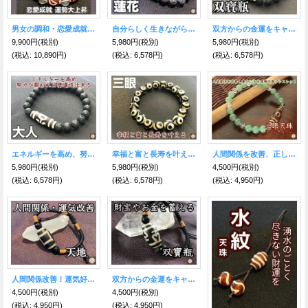
男女の調和・恋愛成就・運勢大上昇させる！日月天珠めのう＆水晶ブレスレット
自分らしく生きながら願望を成就させる！蓮花天珠＆溶岩石ブレス
双方からの金運をキャッチし財宝やお金を蓄える！双寶瓶天珠＆溶岩石ブレス
9,900円
(税別)
5,980円
(税別)
5,980円
(税別)
(税込
:
10,890円)
(税込
:
6,578円)
(税込
:
6,578円)
エネルギーを高め、努力が報われ目標達成出来る！大人天珠＆溶岩石ブレス
幸福と富と長寿を叶える！総三眼天珠ブレスレット
人間関係を改善、正しい道へ導かれる 三眼天珠＆アベンチュリン
5,980円
(税別)
5,980円
(税別)
4,500円
(税別)
(税込
:
6,578円)
(税込
:
6,578円)
(税込
:
4,950円)
人間関係改善！運気好転にも！天地天珠 大玉ブレスレット
双方からの金運をキャッチ！ 財宝やお金を蓄える 双寶瓶天珠 大玉ブレスレット
4,500円
(税別)
4,500円
(税別)
(税込
:
4,950円)
(税込
:
4,950円)