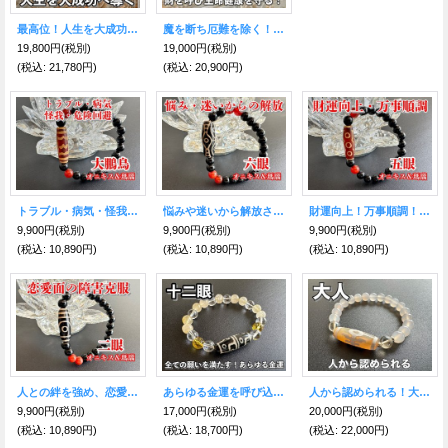
最高位！人生を大成功に導き幸福を得る！九眼天珠 紐ネックレス
魔を断ち厄難を除く！財を呼び生命健康を守る！六弁蓮花天珠 紐ネックレス
19,800円
(税別)
19,000円
(税別)
(税込
:
21,780円)
(税込
:
20,900円)
トラブル・病気・怪我・危険回避！大鵬鳥天珠ブレスレット オニキス＆瑪瑙
悩みや迷いから解放され、精神を安定させる！六眼天珠ブレスレット オニキス＆瑪瑙
財運向上！万事順調！五眼天珠ブレスレット オニキス＆瑪瑙
9,900円
(税別)
9,900円
(税別)
9,900円
(税別)
(税込
:
10,890円)
(税込
:
10,890円)
(税込
:
10,890円)
人との絆を強め、恋愛面の障害を克服する！二眼天珠ブレスレット オニキス＆瑪瑙
あらゆる金運を呼び込み、全ての願いを満たす！十二眼天珠ブレスレット＆ルチルクォーツAAA＆イエローシトリン＆水晶
人から認められる！大人天珠＆ホワイト瑪瑙＆ゴールデンオーラ ブレスレット
9,900円
(税別)
17,000円
(税別)
20,000円
(税別)
(税込
:
10,890円)
(税込
:
18,700円)
(税込
:
22,000円)