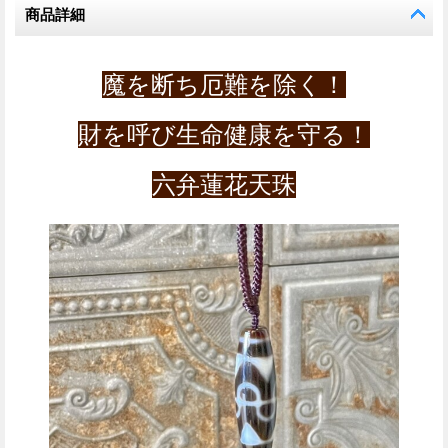
商品詳細
魔を断ち厄難を除く！
財を呼び生命健康を守る！
六弁蓮花天珠