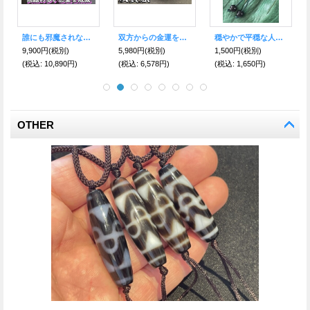
双方からの金運をキャッチ！ 財宝やお金を蓄える 双寶瓶天珠 大玉ブレスレット
思いのままに全ての願いを叶える！ 如意 三つの天珠めのうストラップ
自分らしく生きながら願望を成就させる！蓮花天珠＆溶岩石ブレス
4,500円
(税別)
1,650円
(税別)
5,980円
(税別)
(税込
:
4,950円)
(税込
:
1,815円)
(税込
:
6,578円)
OTHER