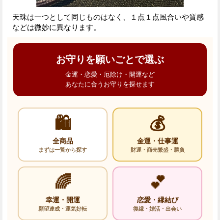
天珠は一つとして同じものはなく、１点１点風合いや質感
などは微妙に異なります。
お守りを願いごとで選ぶ
金運・恋愛・厄除け・開運など
あなたに合うお守りを探せます
🛍️
💰
全商品
金運・仕事運
まずは一覧から探す
財運・商売繁盛・勝負
🌈
💕
幸運・開運
恋愛・縁結び
願望達成・運気好転
復縁・婚活・出会い