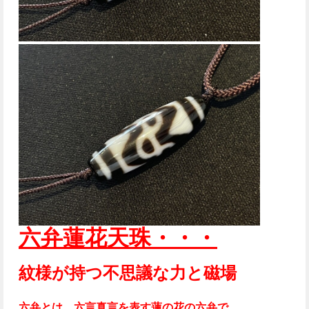
六弁蓮花
天珠・・・
紋様が持つ不思議な力と磁場
六弁とは、六言真言を表す蓮の花の六弁で、