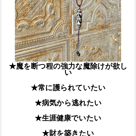
★魔を断つ程の強力な魔除けが欲し
い
★常に護られていたい
★病気から逃れたい
★生涯健康でいたい
★財を築きたい