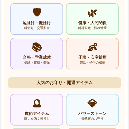
🛡️
🌿
厄除け・魔除け
健康・人間関係
縁切り・交通安全
精神安定・悩み対策
📚
👶
合格・学業成就
子宝・安産祈願
受験・資格・勉強
妊活・子供の成長
人気のお守り・開運アイテム
🔮
💎
魔術アイテム
パワーストーン
願いを強く後押し
天然石のお守り