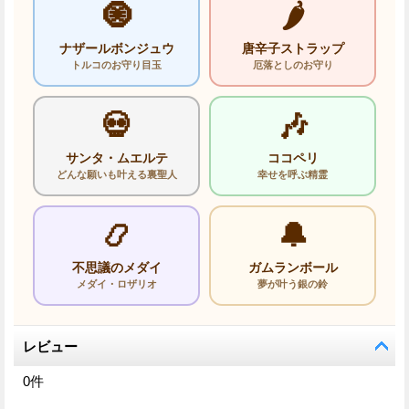
🧿
🌶️
ナザールボンジュウ
唐辛子ストラップ
トルコのお守り目玉
厄落としのお守り
💀
🎶
サンタ・ムエルテ
ココペリ
どんな願いも叶える裏聖人
幸せを呼ぶ精霊
📿
🔔
不思議のメダイ
ガムランボール
メダイ・ロザリオ
夢が叶う銀の鈴
レビュー
0
件