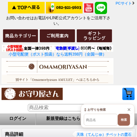
PCサイト
お問い合わせはお電話やLINE公式アカウントをご活用下さ
い。
小型宅配便（ポスト投函）なら送料398円（全国一律）
×
↕ お守りを検索
ログイン
新規登録はこちら
お問い合せ
検索
商品詳細
天珠（てんじゅ）チベットの霊石