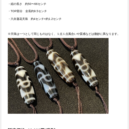
・紐の長さ 約50〜66センチ
・TOP部分 全長約9.5センチ
・六弁蓮花天珠 約4センチ×約1.2センチ
※天珠は一つとして同じものはなく、１点１点風合いや質感などは微妙に異なります。