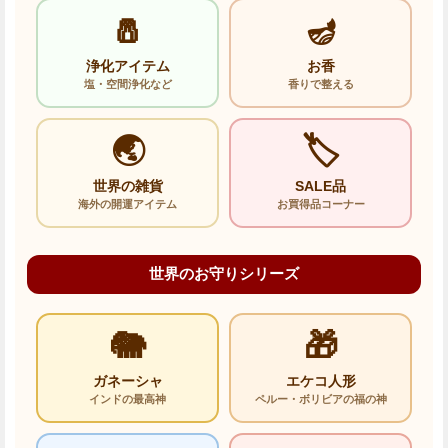
🧂
🪔
浄化アイテム
お香
塩・空間浄化など
香りで整える
🌏
🏷️
世界の雑貨
SALE品
海外の開運アイテム
お買得品コーナー
世界のお守りシリーズ
🐘
🎁
ガネーシャ
エケコ人形
インドの最高神
ペルー・ボリビアの福の神