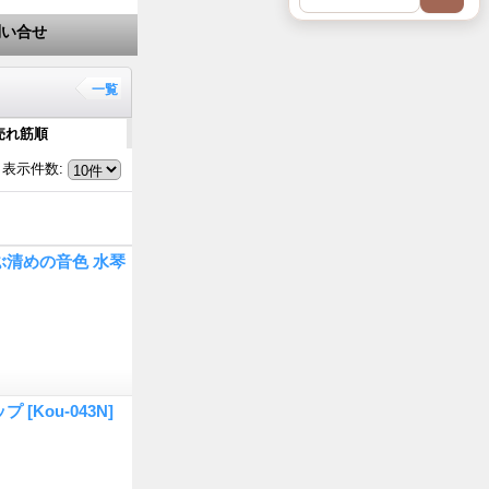
問い合せ
一覧
売れ筋順
表示件数
:
清めの音色 水琴
ップ
[Kou-043N]