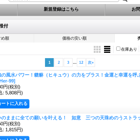
新規登録はこちら
お
・根付
すめ順
価格の安い順
在庫あり
...
1
2
3
12
次
»
強の風水パワー！貔貅（ヒキュウ）の力をプラス！金運と幸運を呼ぶ
Her-99]
80円
(税別)
込
:
5,808円)
いのままに全ての願いを叶える！ 如意 三つの天珠めのうストラ
50円
(税別)
込
:
1,815円)