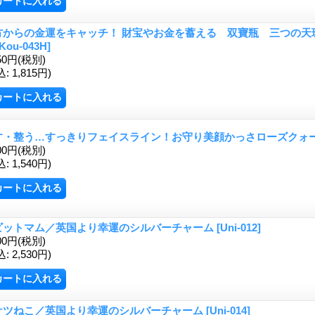
方からの金運をキャッチ！ 財宝やお金を蓄える 双寶瓶 三つの天
[Kou-043H]
50円
(税別)
込
:
1,815円)
す・整う…すっきりフェイスライン！お守り美顔かっさローズクォ
00円
(税別)
込
:
1,540円)
ビットマム／英国より幸運のシルバーチャーム
[Uni-012]
00円
(税別)
込
:
2,530円)
ケツねこ／英国より幸運のシルバーチャーム
[Uni-014]