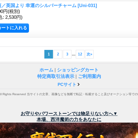
萄／英国より 幸運のシルバーチャーム
[Uni-031]
00円
(税別)
込
:
2,530円)
...
1
2
3
12
次
»
ホーム
|
ショッピングカート
特定商取引法表示
|
ご利用案内
PCサイト
. All Rights Reserved 当サイトの文章、画像などを無断で転記・転載すること及びオークション
お守りやパワーストーンでは物足りない方へ▼
本場、西洋魔術の力をあなたに