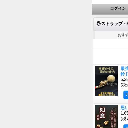
ログイン
🖐️ストラップ
おす
最
鈴
[
5,2
(税
思
1,6
(税