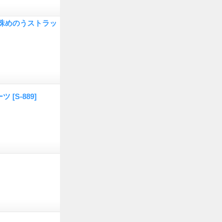
珠めのうストラッ
ーツ
[S-889]