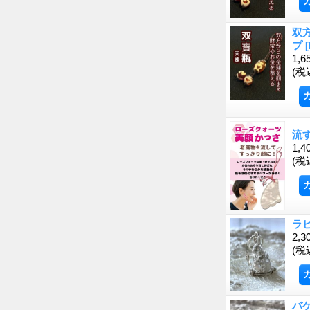
双
プ
1,6
(税
流
1,4
(税
ラ
2,3
(税
バ