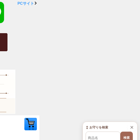
PCサイト
×
↕ お守りを検索
検索