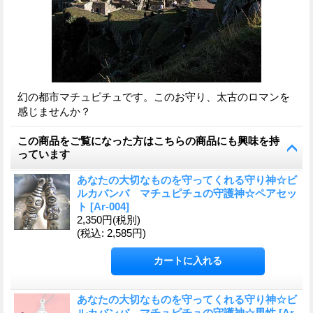
幻の都市マチュピチュです。このお守り、太古のロマンを
感じませんか？
この商品をご覧になった方はこちらの商品にも興味を持
っています
あなたの大切なものを守ってくれる守り神☆ビ
ルカバンバ マチュピチュの守護神☆ペアセッ
ト
[
Ar-004
]
2,350円
(税別)
(税込
:
2,585円)
あなたの大切なものを守ってくれる守り神☆ビ
ルカバンバ マチュピチュの守護神☆男性
[
Ar-