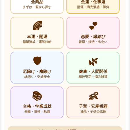
全商品
金運・仕事運
まずは一覧から探す
財運・商売繁盛・勝負
🌈
💕
幸運・開運
恋愛・縁結び
願望達成・運気好転
復縁・婚活・出会い
🛡️
🌿
厄除け・魔除け
健康・人間関係
縁切り・交通安全
精神安定・悩み対策
📚
👶
合格・学業成就
子宝・安産祈願
受験・資格・勉強
妊活・子供の成長