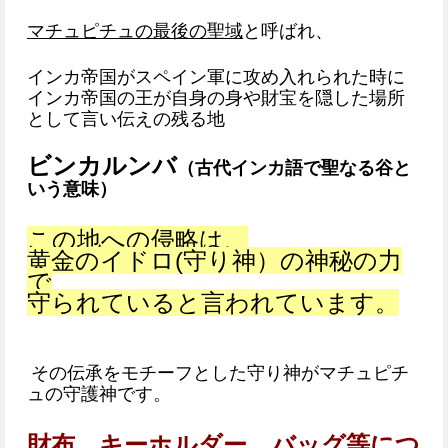
マチュピチュの最後の聖域
と呼ばれ、
インカ帝国がスペイン軍に攻め入れられた時に
インカ帝国の王が自身の身や財宝を隠した場所
として言い伝えの残る地
ビンカルンバ
（古代インカ語で聖なる谷と
いう意味）
この地への侵略は、
黄金のイドロ(守り神）の神秘の力
で
守られていると言われています。
その伝承をモチーフとした守り神がマチュピチ
ュの守護神です。
財布、キーホルダー、バッグ等につ