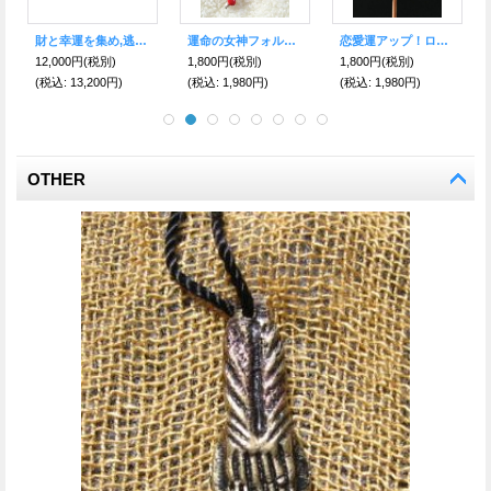
財と幸運を集め,逃がさない！強力な財を招く 黄金貔貅（ヒキュウ）黒曜石・六字真言彫り★お守りブレスレット
運命の女神フォルトゥナ ワイルーロお守り
恋愛運アップ！ローズクォーツ☆ LOVEピアス
12,000円
(税別)
1,800円
(税別)
1,800円
(税別)
(税込
:
13,200円)
(税込
:
1,980円)
(税込
:
1,980円)
OTHER