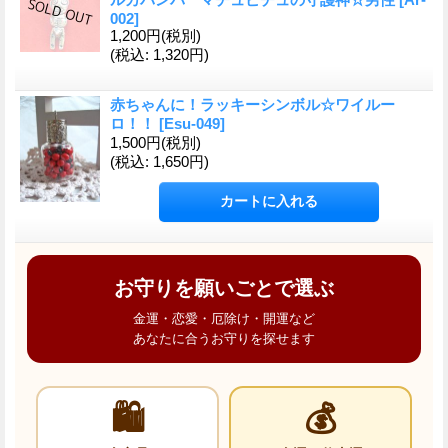
002
]
1,200円
(税別)
(税込
:
1,320円)
赤ちゃんに！ラッキーシンボル☆ワイルー
ロ！！
[
Esu-049
]
1,500円
(税別)
(税込
:
1,650円)
お守りを願いごとで選ぶ
金運・恋愛・厄除け・開運など
あなたに合うお守りを探せます
🛍️
💰