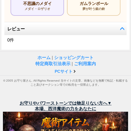
不思議のメダイ
ガムランボール
メダイ・ロザリオ
夢が叶う銀の鈴
レビュー
0
件
ホーム
|
ショッピングカート
特定商取引法表示
|
ご利用案内
PCサイト
© 2005 お守り屋さん. All Rights Reserved 当サイトの文章、画像などを無断で転記・転載する
こと及びオークション等での転売を一切禁止します。
お守りやパワーストーンでは物足りない方へ▼
本場、西洋魔術の力をあなたに