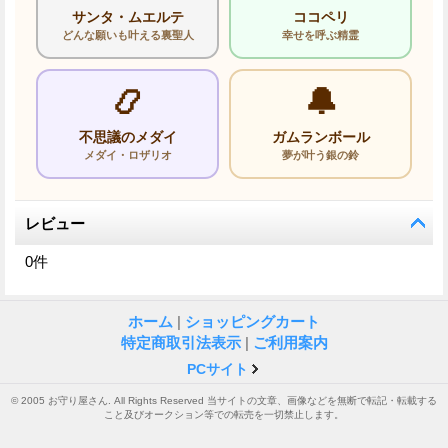
サンタ・ムエルテ
ココペリ
どんな願いも叶える裏聖人
幸せを呼ぶ精霊
📿
🔔
不思議のメダイ
ガムランボール
メダイ・ロザリオ
夢が叶う銀の鈴
レビュー
0
件
ホーム
|
ショッピングカート
特定商取引法表示
|
ご利用案内
PCサイト
© 2005 お守り屋さん. All Rights Reserved 当サイトの文章、画像などを無断で転記・転載する
こと及びオークション等での転売を一切禁止します。