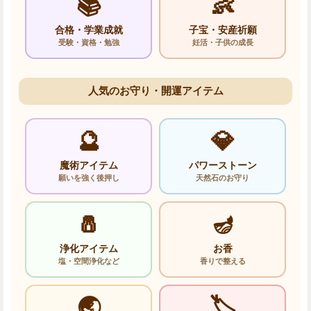
📚
👶
合格・学業成就
子宝・安産祈願
受験・資格・勉強
妊活・子供の成長
人気のお守り・開運アイテム
🔮
💎
魔術アイテム
パワーストーン
願いを強く後押し
天然石のお守り
🧂
🪔
浄化アイテム
お香
塩・空間浄化など
香りで整える
🌏
🏷️