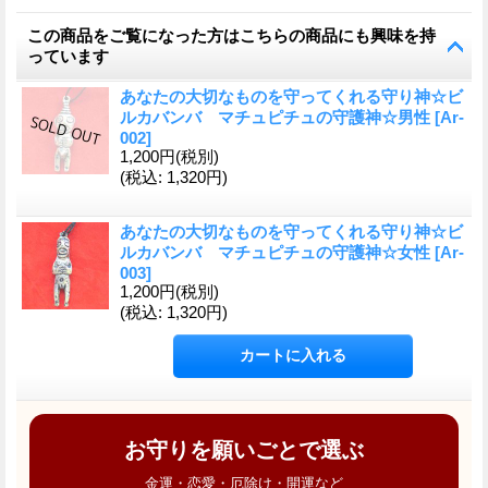
この商品をご覧になった方はこちらの商品にも興味を持
っています
あなたの大切なものを守ってくれる守り神☆ビ
ルカバンバ マチュピチュの守護神☆男性
[
Ar-
002
]
1,200円
(税別)
(税込
:
1,320円)
あなたの大切なものを守ってくれる守り神☆ビ
ルカバンバ マチュピチュの守護神☆女性
[
Ar-
003
]
1,200円
(税別)
(税込
:
1,320円)
お守りを願いごとで選ぶ
金運・恋愛・厄除け・開運など