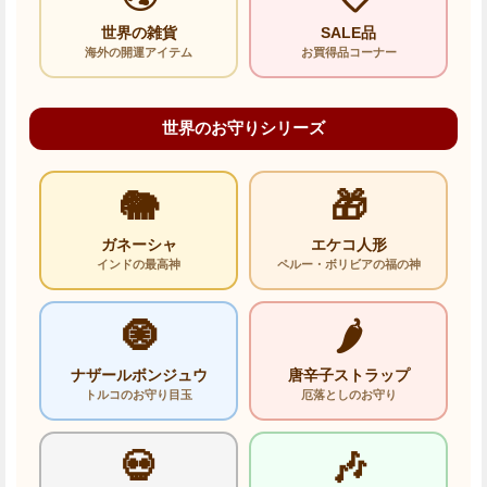
世界の雑貨
SALE品
海外の開運アイテム
お買得品コーナー
世界のお守りシリーズ
🐘
🎁
ガネーシャ
エケコ人形
インドの最高神
ペルー・ボリビアの福の神
🧿
🌶️
ナザールボンジュウ
唐辛子ストラップ
トルコのお守り目玉
厄落としのお守り
💀
🎶