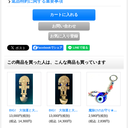
返品特約に関する重要事項
Facebookでシェア
この商品を買った人は、こんな商品も買っています
BIG! 大強運と大金運に恵まれるパワーが秘められた ペルーの聖なる黄金の大きなナイフ★トゥミ R
BIG! 大強運と大金運に恵まれるパワーが秘められた ペルーの聖なる黄金の大きなナイフ★トゥミ B
魔除けのお守り★ナザールボンジュウキーホルダー?Hamusa Red
13,000円
(税別)
13,000円
(税別)
2,580円
(税別)
(税込
:
14,300円)
(税込
:
14,300円)
(税込
:
2,838円)