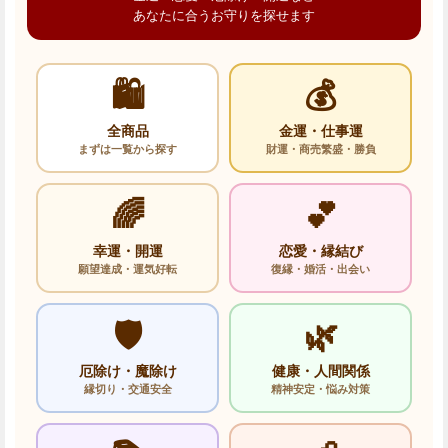
あなたに合うお守りを探せます
🛍️
💰
全商品
金運・仕事運
まずは一覧から探す
財運・商売繁盛・勝負
🌈
💕
幸運・開運
恋愛・縁結び
願望達成・運気好転
復縁・婚活・出会い
🛡️
🌿
厄除け・魔除け
健康・人間関係
縁切り・交通安全
精神安定・悩み対策