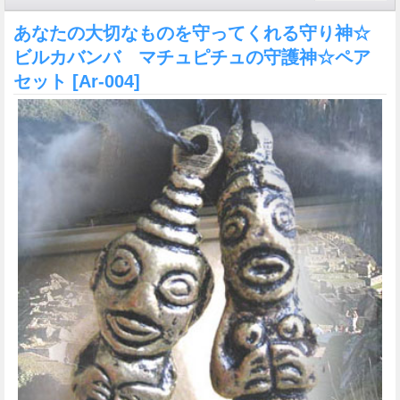
あなたの大切なものを守ってくれる守り神☆
ビルカバンバ マチュピチュの守護神☆ペア
セット
[Ar-004]