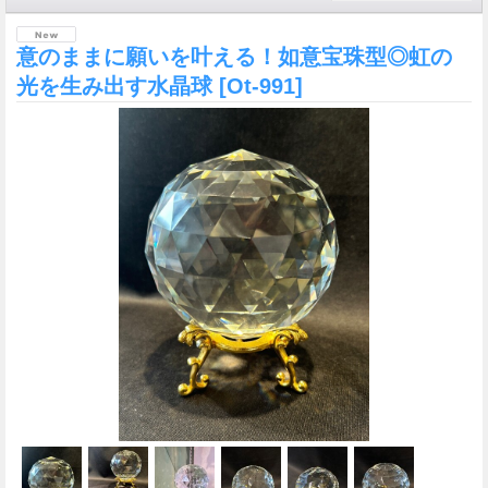
意のままに願いを叶える！如意宝珠型◎虹の
光を生み出す水晶球
[Ot-991]