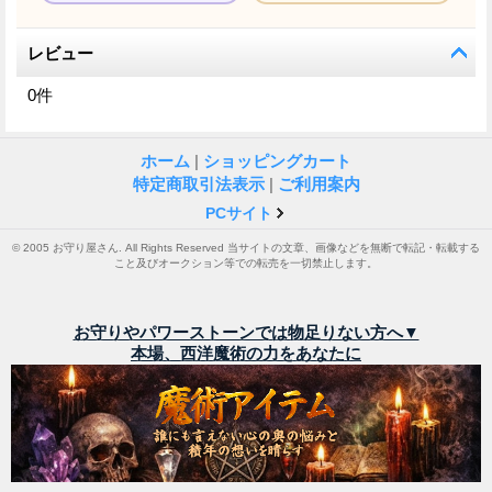
レビュー
0
件
ホーム
|
ショッピングカート
特定商取引法表示
|
ご利用案内
PCサイト
© 2005 お守り屋さん. All Rights Reserved 当サイトの文章、画像などを無断で転記・転載する
こと及びオークション等での転売を一切禁止します。
お守りやパワーストーンでは物足りない方へ▼
本場、西洋魔術の力をあなたに