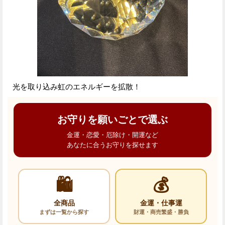
光を取り込み虹のエネルギーを拡散！
お守りを願いごとで選ぶ
金運・恋愛・厄除け・開運など
あなたに合うお守りを探せます
🛍️
💰
全商品
金運・仕事運
まずは一覧から探す
財運・商売繁盛・勝負