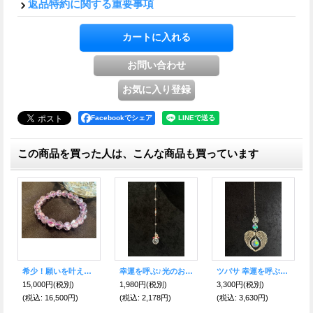
返品特約に関する重要事項
Facebookでシェア
この商品を買った人は、こんな商品も買っています
希少！願いを叶える虹の石 逆境を希望に変え幸福へと導く アメジストアイリスクオーツ ブレスレット9mm
幸運を呼ぶ♪光のおまじない サン・キャッチャー★ミニ フラワー
ツバサ 幸運を呼ぶ♪光のおまじないサン・キャッチャー
15,000円
(税別)
1,980円
(税別)
3,300円
(税別)
(税込
:
16,500円)
(税込
:
2,178円)
(税込
:
3,630円)