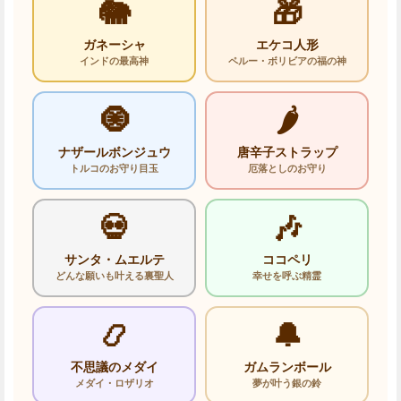
🐘
🎁
ガネーシャ
エケコ人形
インドの最高神
ペルー・ボリビアの福の神
🧿
🌶️
ナザールボンジュウ
唐辛子ストラップ
トルコのお守り目玉
厄落としのお守り
💀
🎶
サンタ・ムエルテ
ココペリ
どんな願いも叶える裏聖人
幸せを呼ぶ精霊
📿
🔔
不思議のメダイ
ガムランボール
メダイ・ロザリオ
夢が叶う銀の鈴