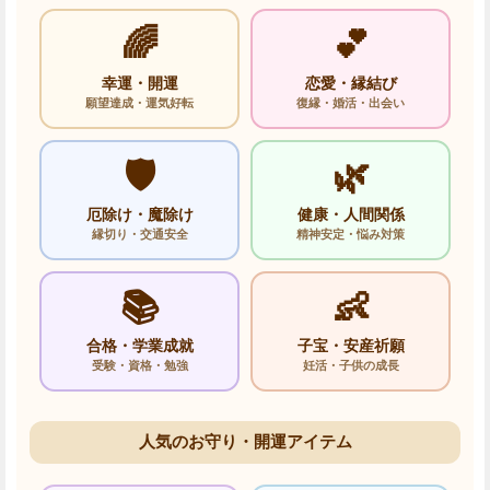
🌈
💕
幸運・開運
恋愛・縁結び
願望達成・運気好転
復縁・婚活・出会い
🛡️
🌿
厄除け・魔除け
健康・人間関係
縁切り・交通安全
精神安定・悩み対策
📚
👶
合格・学業成就
子宝・安産祈願
受験・資格・勉強
妊活・子供の成長
人気のお守り・開運アイテム