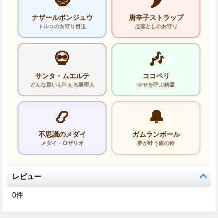
🧿
🌶️
ナザールボンジュウ
唐辛子ストラップ
トルコのお守り目玉
厄落としのお守り
💀
🎶
サンタ・ムエルテ
ココペリ
どんな願いも叶える裏聖人
幸せを呼ぶ精霊
📿
🔔
不思議のメダイ
ガムランボール
メダイ・ロザリオ
夢が叶う銀の鈴
レビュー
0
件