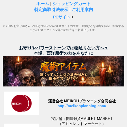
ホーム
|
ショッピングカート
特定商取引法表示
|
ご利用案内
PCサイト
© 2005 お守り屋さん. All Rights Reserved 当サイトの文章、画像などを無断で転記・転載する
こと及びオークション等での転売を一切禁止します。
お守りやパワーストーンでは物足りない方へ▼
本場、西洋魔術の力をあなたに
運営会社 MEIKOHプランニング合同会社
http://meikohplanning.com/
実店舗：開運雑貨AMULET MARKET
（アミュレットマーケット）