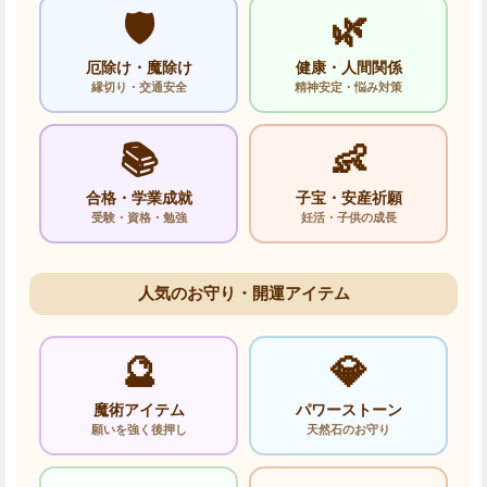
🛡️
🌿
厄除け・魔除け
健康・人間関係
縁切り・交通安全
精神安定・悩み対策
📚
👶
合格・学業成就
子宝・安産祈願
受験・資格・勉強
妊活・子供の成長
人気のお守り・開運アイテム
🔮
💎
魔術アイテム
パワーストーン
願いを強く後押し
天然石のお守り