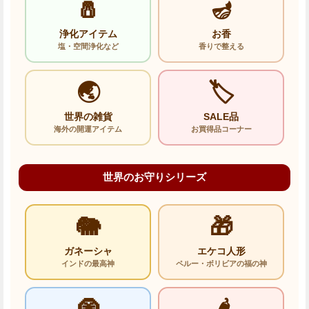
🧂
🪔
浄化アイテム
お香
塩・空間浄化など
香りで整える
🌏
🏷️
世界の雑貨
SALE品
海外の開運アイテム
お買得品コーナー
世界のお守りシリーズ
🐘
🎁
ガネーシャ
エケコ人形
インドの最高神
ペルー・ボリビアの福の神