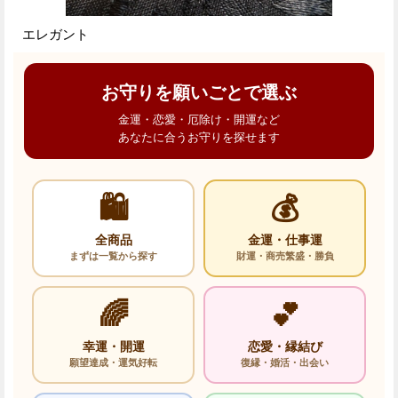
エレガント
お守りを願いごとで選ぶ
金運・恋愛・厄除け・開運など
あなたに合うお守りを探せます
🛍️
💰
全商品
金運・仕事運
まずは一覧から探す
財運・商売繁盛・勝負
🌈
💕
幸運・開運
恋愛・縁結び
願望達成・運気好転
復縁・婚活・出会い