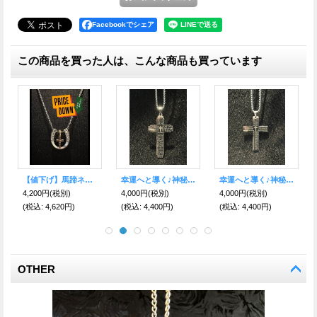
Facebookでシェア
この商品を買った人は、こんな商品も買っています
「カラベラ」現世での悪いものを寄せ付けない！カラフルなガイコツ PU-A
ご加護を!! メキシカンピュータークロス 十字架
幸運へと導く♪神秘の金の十字架ネックレス（小）イエスキリスト
5,500円
(税別)
1,800円
(税別)
4,400円
(税別)
(税込
:
6,050円)
(税込
:
1,980円)
(税込
:
4,840円)
OTHER