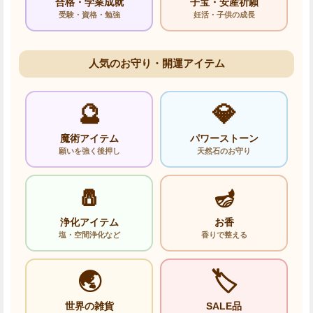
合格・学業成就
子宝・安産祈願
受験・資格・勉強
妊活・子供の成長
人気のお守り・開運アイテム
🔮
💎
魔術アイテム
パワーストーン
願いを強く後押し
天然石のお守り
🧂
🪔
浄化アイテム
お香
塩・空間浄化など
香りで整える
🌏
🏷️
世界の雑貨
SALE品