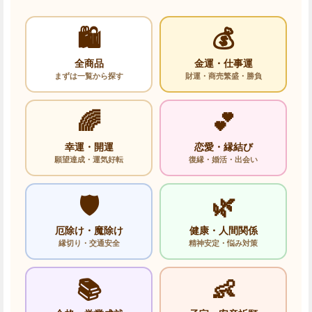
🛍️
💰
全商品
金運・仕事運
まずは一覧から探す
財運・商売繁盛・勝負
🌈
💕
幸運・開運
恋愛・縁結び
願望達成・運気好転
復縁・婚活・出会い
🛡️
🌿
厄除け・魔除け
健康・人間関係
縁切り・交通安全
精神安定・悩み対策
📚
👶