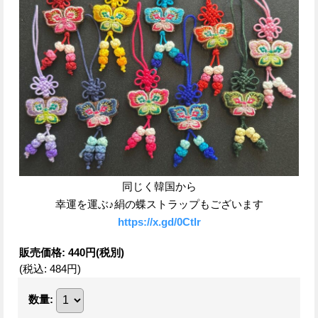
同じく韓国から
幸運を運ぶ♪絹の蝶ストラップもございます
https://x.gd/0Ctlr
販売価格
:
440円
(税別)
(税込
:
484円
)
数量
: