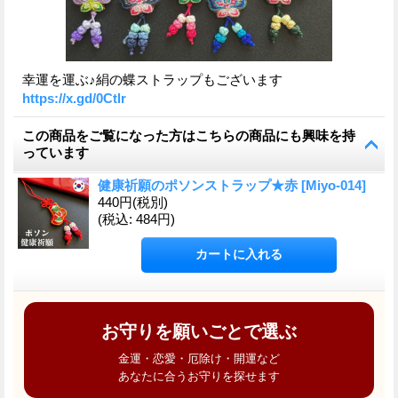
幸運を運ぶ♪絹の蝶ストラップもございます
https://x.gd/0Ctlr
この商品をご覧になった方はこちらの商品にも興味を持
っています
健康祈願のポソンストラップ★赤
[
Miyo-014
]
440円
(税別)
(税込
:
484円)
お守りを願いごとで選ぶ
金運・恋愛・厄除け・開運など
あなたに合うお守りを探せます