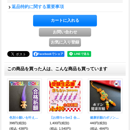
返品特約に関する重要事項
Facebookでシェア
この商品を買った人は、こんな商品も買っています
色別☆願いを叶える北欧の妖精トロール人形 紫●合格祈願・スキルアップ
【お得!5ヶSet】合格祈願！落ちない！唐辛子ストラップ紫
健康祈願のポソンストラップ★橙
398円
(税別)
1,400円
(税別)
440円
(税別)
(税込
:
438円)
(税込
:
1,540円)
(税込
:
484円)