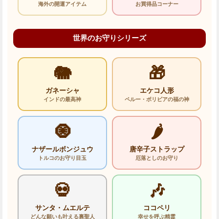
海外の開運アイテム
お買得品コーナー
世界のお守りシリーズ
🐘
🎁
ガネーシャ
エケコ人形
インドの最高神
ペルー・ボリビアの福の神
🧿
🌶️
ナザールボンジュウ
唐辛子ストラップ
トルコのお守り目玉
厄落としのお守り
💀
🎶
サンタ・ムエルテ
ココペリ
どんな願いも叶える裏聖人
幸せを呼ぶ精霊