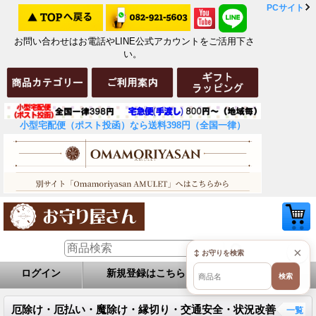
PCサイト
お問い合わせはお電話やLINE公式アカウントをご活用下さ
い。
小型宅配便（ポスト投函）なら送料398円（全国一律）
×
↕ お守りを検索
ログイン
新規登録はこちら
お問い合せ
検索
厄除け・厄払い・魔除け・縁切り・交通安全・状況改善
一覧