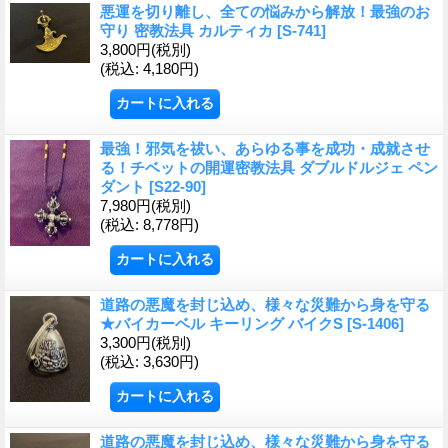
悪運を切り離し、全ての悩みから解放！最強のお
守り 密教法具 カルティカ
[S-741]
3,800円
(税別)
(税込
:
4,180円)
最強！邪気を祓い、あらゆる事を成功・成就させ
る！チベットの開運密教法具 ダブルドルジェ ペン
ダント
[S22-90]
7,980円
(税別)
(税込
:
8,778円)
道路の悪魔を封じ込め、様々な災難から身を守る
★バイカーベル キーリング バイクS
[S-1406]
3,300円
(税別)
(税込
:
3,630円)
道路の悪魔を封じ込め、様々な災難から身を守る