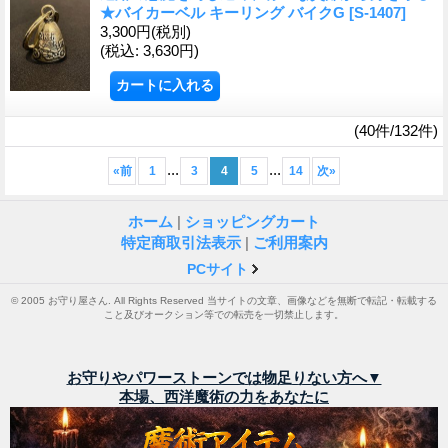
★バイカーベル キーリング バイクG
[S-1407]
3,300円
(税別)
(税込
:
3,630円)
(40件/132件)
...
...
«
前
1
3
4
5
14
次
»
ホーム
|
ショッピングカート
特定商取引法表示
|
ご利用案内
PCサイト
© 2005 お守り屋さん. All Rights Reserved 当サイトの文章、画像などを無断で転記・転載する
こと及びオークション等での転売を一切禁止します。
お守りやパワーストーンでは物足りない方へ▼
本場、西洋魔術の力をあなたに