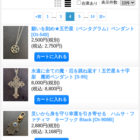
表示件数
:
在庫あり
...
...
«
前
1
3
4
5
14
次
»
願いを刻め★五芒星（ペンタグラム）ペンダント
[Ot-540]
2,500円
(税別)
(税込
:
2,750円)
永遠に全ての魔・厄を跳ね返す！五芒星＆十字
架 魔術ペンダント
[S-95]
8,000円
(税別)
(税込
:
8,800円)
災いから身を守り幸運を引き寄せる ハムサ・フ
ァティマ キーフック Black
[Ot-908B]
2,880円
(税別)
(税込
:
3,168円)