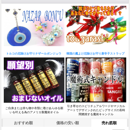
トルコの厄除けお守りナザールボンジュウ
韓国の魔よけ厄除けお守り唐辛子ストラップ
引き寄せのスピリチュアルワードやマジカル
ご自身または持ち物や衣類に着けあらゆる願
アートでデザインされたビッグサイズの長時
いを叶える為のアメリカ製魔術オイル
間燃焼する魔術キャンドル
おすすめ順
価格の安い順
売れ筋順