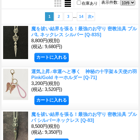
表示件数
:
在庫あり
...
1
2
3
14
次
»
魔を祓い結界を張る！最強のお守り 密教法具 プル
パL ネックレス シルバー
[Q-83S]
8,800円
(税別)
(税込
:
9,680円)
運気上昇♪幸運へと導く 神秘の十字架＆天使の羽
Pink/Gold キーホルダー
[Q-71]
3,200円
(税別)
(税込
:
3,520円)
魔を祓い結界を張る！最強のお守り 密教法具 プル
パ シルバーネックレス
[Q-83]
8,500円
(税別)
(税込
:
9,350円)