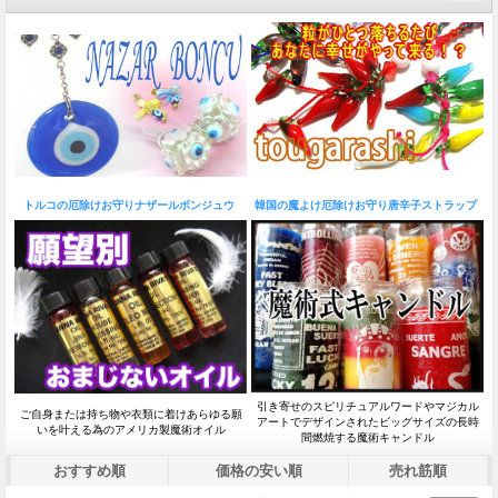
トルコの厄除けお守りナザールボンジュウ
韓国の魔よけ厄除けお守り唐辛子ストラップ
引き寄せのスピリチュアルワードやマジカル
ご自身または持ち物や衣類に着けあらゆる願
アートでデザインされたビッグサイズの長時
いを叶える為のアメリカ製魔術オイル
間燃焼する魔術キャンドル
おすすめ順
価格の安い順
売れ筋順