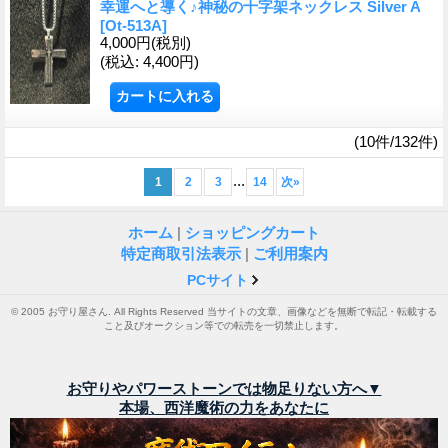
幸運へと導く♪神秘の十字架ネックレス Silver A
[Ot-513A]
4,000円
(税別)
(税込
:
4,400円)
(10件/132件)
...
1
2
3
14
次
»
ホーム
|
ショッピングカート
特定商取引法表示
|
ご利用案内
PCサイト
© 2005 お守り屋さん. All Rights Reserved 当サイトの文章、画像などを無断で転記・転載する
こと及びオークション等での転売を一切禁止します。
お守りやパワーストーンでは物足りない方へ▼
本場、西洋魔術の力をあなたに