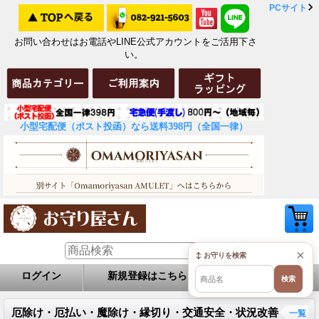
PCサイト
お問い合わせはお電話やLINE公式アカウントをご活用下さ
い。
小型宅配便（ポスト投函）なら送料398円（全国一律）
×
↕ お守りを検索
ログイン
新規登録はこちら
お問い合せ
検索
厄除け・厄払い・魔除け・縁切り・交通安全・状況改善
一覧