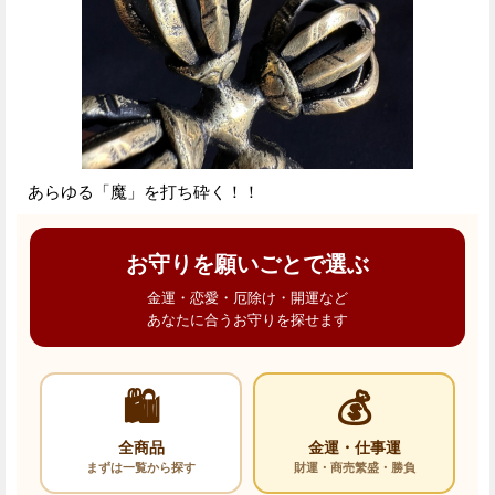
あらゆる「魔」を打ち砕く！！
お守りを願いごとで選ぶ
金運・恋愛・厄除け・開運など
あなたに合うお守りを探せます
🛍️
💰
全商品
金運・仕事運
まずは一覧から探す
財運・商売繁盛・勝負