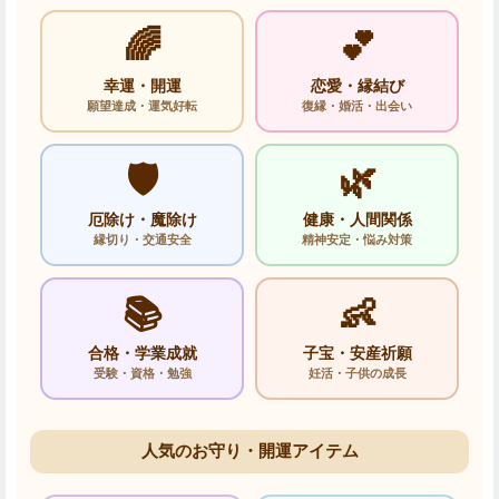
🌈
💕
幸運・開運
恋愛・縁結び
願望達成・運気好転
復縁・婚活・出会い
🛡️
🌿
厄除け・魔除け
健康・人間関係
縁切り・交通安全
精神安定・悩み対策
📚
👶
合格・学業成就
子宝・安産祈願
受験・資格・勉強
妊活・子供の成長
人気のお守り・開運アイテム