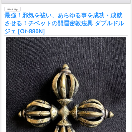
最強！邪気を祓い、あらゆる事を成功・成就
させる！チベットの開運密教法具 ダブルドル
ジェ
[Ot-880N]