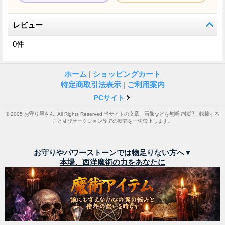
レビュー
0
件
ホーム
|
ショッピングカート
特定商取引法表示
|
ご利用案内
PCサイト
© 2005 お守り屋さん. All Rights Reserved 当サイトの文章、画像などを無断で転記・転載する
こと及びオークション等での転売を一切禁止します。
お守りやパワーストーンでは物足りない方へ▼
本場、西洋魔術の力をあなたに