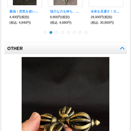
魔を祓い結界を張る！最強のお守り 密教法具 プルパ シルバーネックレス
回る！様々な幸福を呼び寄せる・チベット密教の法具・マニ車 ネックレス Silver925
最強！邪気を祓い、あらゆる事を成功・成就させる！チベットの開運密教法具 ダブルドルジェ ペンダント
8,500円
(税別)
10,000円
(税別)
7,980円
(税別)
(税込
:
9,350円)
(税込
:
11,000円)
(税込
:
8,778円)
OTHER