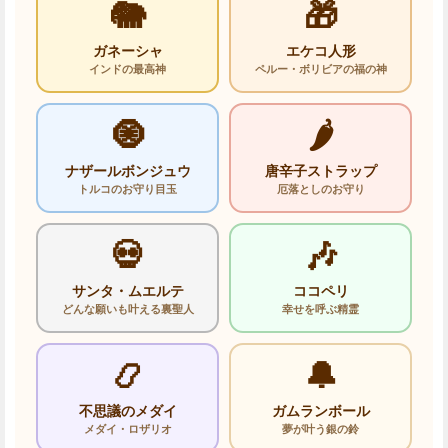
🐘
🎁
ガネーシャ
エケコ人形
インドの最高神
ペルー・ボリビアの福の神
🧿
🌶️
ナザールボンジュウ
唐辛子ストラップ
トルコのお守り目玉
厄落としのお守り
💀
🎶
サンタ・ムエルテ
ココペリ
どんな願いも叶える裏聖人
幸せを呼ぶ精霊
📿
🔔
不思議のメダイ
ガムランボール
メダイ・ロザリオ
夢が叶う銀の鈴