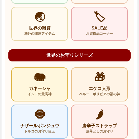
🌏
🏷️
世界の雑貨
SALE品
海外の開運アイテム
お買得品コーナー
世界のお守りシリーズ
🐘
🎁
ガネーシャ
エケコ人形
インドの最高神
ペルー・ボリビアの福の神
🧿
🌶️
ナザールボンジュウ
唐辛子ストラップ
トルコのお守り目玉
厄落としのお守り