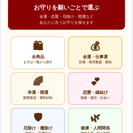
お守りを願いごとで選ぶ
金運・恋愛・厄除け・開運など
あなたに合うお守りを探せます
🛍️
💰
全商品
金運・仕事運
まずは一覧から探す
財運・商売繁盛・勝負
🌈
💕
幸運・開運
恋愛・縁結び
願望達成・運気好転
復縁・婚活・出会い
🛡️
🌿
厄除け・魔除け
健康・人間関係