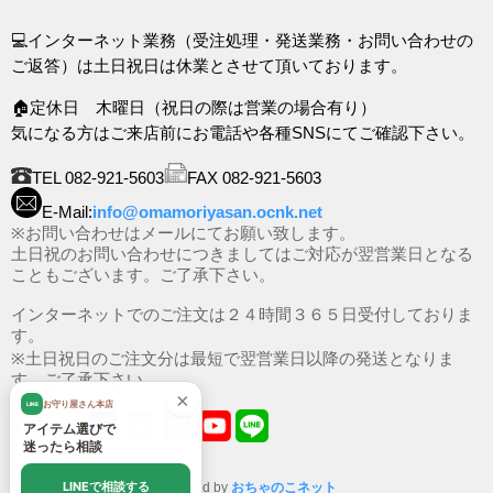
💻インターネット業務（受注処理・発送業務・お問い合わせの
ご返答）は土日祝日は休業とさせて頂いております。
🏠定休日 木曜日（祝日の際は営業の場合有り）
気になる方はご来店前にお電話や各種SNSにてご確認下さい。
TEL 082-921-5603
FAX 082-921-5603
E-Mail:
info@omamoriyasan.ocnk.net
※お問い合わせはメールにてお願い致します。
土日祝のお問い合わせにつきましてはご対応が翌営業日となる
こともございます。ご了承下さい。
インターネットでのご注文は２４時間３６５日受付しておりま
す。
※土日祝日のご注文分は最短で翌営業日以降の発送となりま
す。ご了承下さい。
×
お守り屋さん本店
LINE
アイテム選びで
迷ったら相談
LINEで相談する
Powered by
おちゃのこネット