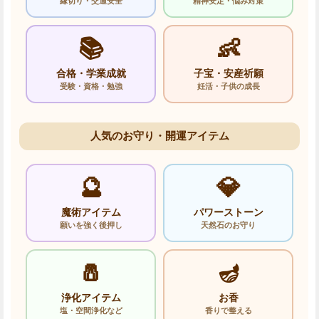
縁切り・交通安全
精神安定・悩み対策
📚
👶
合格・学業成就
子宝・安産祈願
受験・資格・勉強
妊活・子供の成長
人気のお守り・開運アイテム
🔮
💎
魔術アイテム
パワーストーン
願いを強く後押し
天然石のお守り
🧂
🪔
浄化アイテム
お香
塩・空間浄化など
香りで整える