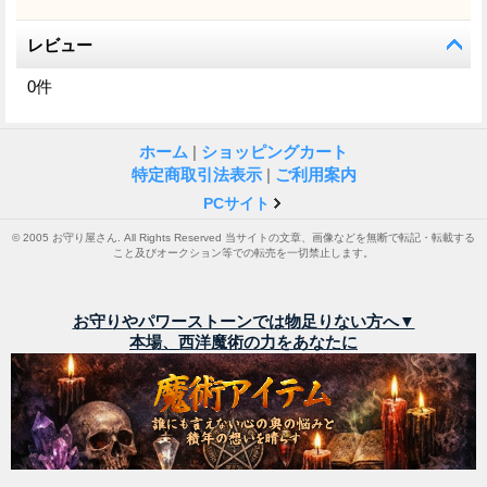
レビュー
0
件
ホーム
|
ショッピングカート
特定商取引法表示
|
ご利用案内
PCサイト
© 2005 お守り屋さん. All Rights Reserved 当サイトの文章、画像などを無断で転記・転載する
こと及びオークション等での転売を一切禁止します。
お守りやパワーストーンでは物足りない方へ▼
本場、西洋魔術の力をあなたに