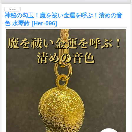
神秘の勾玉！魔を祓い金運を呼ぶ！清めの音
色 水琴鈴
[Her-096]