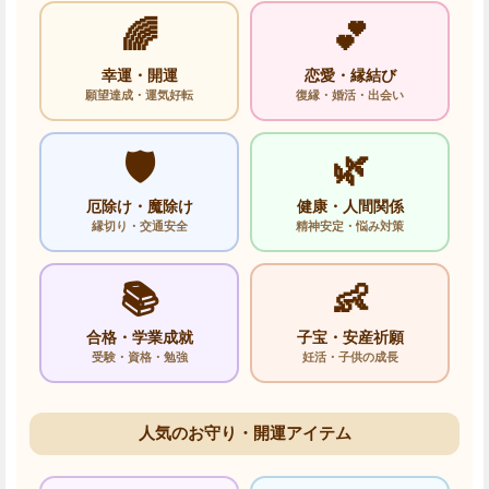
🌈
💕
幸運・開運
恋愛・縁結び
願望達成・運気好転
復縁・婚活・出会い
🛡️
🌿
厄除け・魔除け
健康・人間関係
縁切り・交通安全
精神安定・悩み対策
📚
👶
合格・学業成就
子宝・安産祈願
受験・資格・勉強
妊活・子供の成長
人気のお守り・開運アイテム