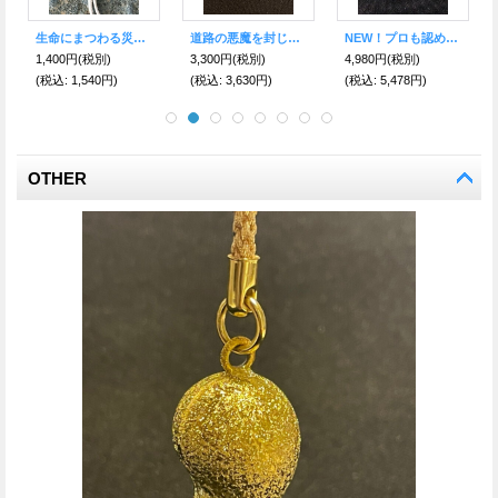
魔を寄せ付けない！木槿（ムクゲ）の薔薇 十字架ネックレス
幸運を呼ぶ清めの音色 水琴鈴 金運を呼び寄せる 〜金〜
魔を祓い幸運を呼ぶ勾玉！金運・仕事運アップに！タイガーアイ（虎目石）
2,200円
(税別)
3,480円
(税別)
1,700円
(税別)
(税込
:
2,420円)
(税込
:
3,828円)
(税込
:
1,870円)
OTHER