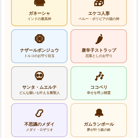
🐘
🎁
ガネーシャ
エケコ人形
インドの最高神
ペルー・ボリビアの福の神
🧿
🌶️
ナザールボンジュウ
唐辛子ストラップ
トルコのお守り目玉
厄落としのお守り
💀
🎶
サンタ・ムエルテ
ココペリ
どんな願いも叶える裏聖人
幸せを呼ぶ精霊
📿
🔔
不思議のメダイ
ガムランボール
メダイ・ロザリオ
夢が叶う銀の鈴