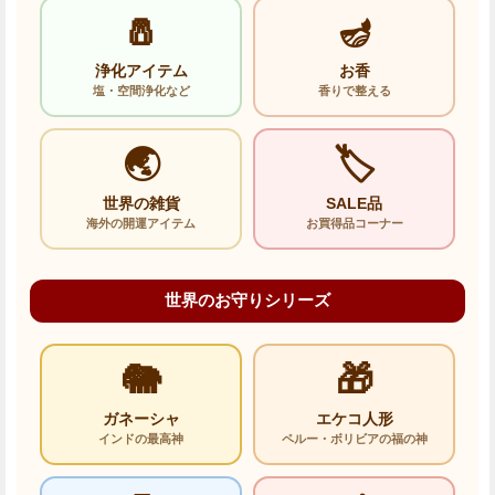
🧂
🪔
浄化アイテム
お香
塩・空間浄化など
香りで整える
🌏
🏷️
世界の雑貨
SALE品
海外の開運アイテム
お買得品コーナー
世界のお守りシリーズ
🐘
🎁
ガネーシャ
エケコ人形
インドの最高神
ペルー・ボリビアの福の神