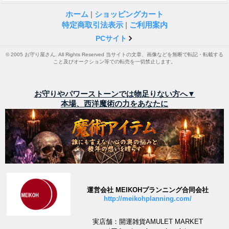
ホーム
|
ショッピングカート
特定商取引法表示
|
ご利用案内
PCサイト
© 2005 お守り屋さん. All Rights Reserved 当サイトの文章、画像などを無断で転記・転載する
こと及びオークション等での転売を一切禁止します。
お守りやパワーストーンでは物足りない方へ▼
本場、西洋魔術の力をあなたに
運営会社 MEIKOHプランニング合同会社
http://meikohplanning.com/
実店舗：開運雑貨AMULET MARKET