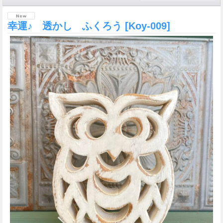
幸運♪ 透かし ふくろう
[Koy-009]