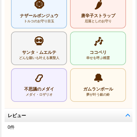
🧿
🌶️
ナザールボンジュウ
唐辛子ストラップ
トルコのお守り目玉
厄落としのお守り
💀
🎶
サンタ・ムエルテ
ココペリ
どんな願いも叶える裏聖人
幸せを呼ぶ精霊
📿
🔔
不思議のメダイ
ガムランボール
メダイ・ロザリオ
夢が叶う銀の鈴
レビュー
0
件