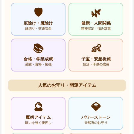
🛡️
🌿
厄除け・魔除け
健康・人間関係
縁切り・交通安全
精神安定・悩み対策
📚
👶
合格・学業成就
子宝・安産祈願
受験・資格・勉強
妊活・子供の成長
人気のお守り・開運アイテム
🔮
💎
魔術アイテム
パワーストーン
願いを強く後押し
天然石のお守り