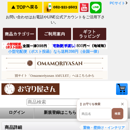
PCサイト
お問い合わせはお電話やLINE公式アカウントをご活用下さ
い。
小型宅配便（ポスト投函）なら送料398円（全国一律）
×
↕ お守りを検索
ログイン
新規登録はこちら
お問い合せ
検索
商品詳細
置物・壁掛け・インテリア