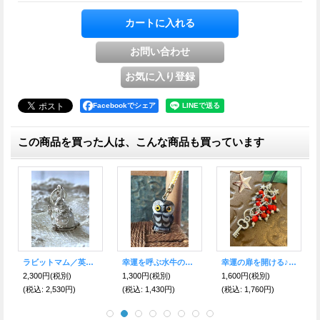
Facebookでシェア
この商品を買った人は、こんな商品も買っています
幸運こいこい♪木彫りカラフルふくろう
葡萄／英国より 幸運のシルバーチャーム
楽譜／英国より 幸運のシルバーチャーム
4,800円
(税別)
2,300円
(税別)
2,300円
(税別)
(税込
:
5,280円)
(税込
:
2,530円)
(税込
:
2,530円)