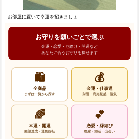
お部屋に置いて幸運を招きましょ
お守りを願いごとで選ぶ
金運・恋愛・厄除け・開運など
あなたに合うお守りを探せます
🛍️
💰
全商品
金運・仕事運
まずは一覧から探す
財運・商売繁盛・勝負
🌈
💕
幸運・開運
恋愛・縁結び
願望達成・運気好転
復縁・婚活・出会い