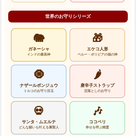
世界のお守りシリーズ
🐘
🎁
ガネーシャ
エケコ人形
インドの最高神
ペルー・ボリビアの福の神
🧿
🌶️
ナザールボンジュウ
唐辛子ストラップ
トルコのお守り目玉
厄落としのお守り
💀
🎶
サンタ・ムエルテ
ココペリ
どんな願いも叶える裏聖人
幸せを呼ぶ精霊