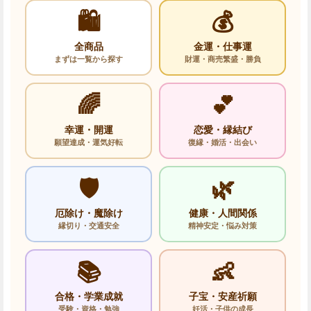
🛍️
💰
全商品
金運・仕事運
まずは一覧から探す
財運・商売繁盛・勝負
🌈
💕
幸運・開運
恋愛・縁結び
願望達成・運気好転
復縁・婚活・出会い
🛡️
🌿
厄除け・魔除け
健康・人間関係
縁切り・交通安全
精神安定・悩み対策
📚
👶
合格・学業成就
子宝・安産祈願
受験・資格・勉強
妊活・子供の成長