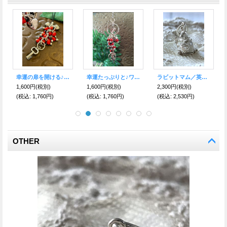
幸運の扉を開ける♪幸運のワイルーロ☆ストラップ 鍵＆愛情のハート
幸運たっぷりと♪ワイルーロ☆キーホルダー イルカ＆オウム
ラビットマム／英国より幸運のシルバーチャーム
1,600円
(税別)
1,600円
(税別)
2,300円
(税別)
(税込
:
1,760円)
(税込
:
1,760円)
(税込
:
2,530円)
OTHER